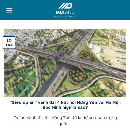
Skip
to
content
10
Th4
“Siêu dự án” vành đai 4 kết nối Hưng Yên với Hà Nội,
Bắc Ninh hiện ra sao?
Dự án Vành đai 4 – Vùng Thủ đô là dự án quan trọng
quốc....