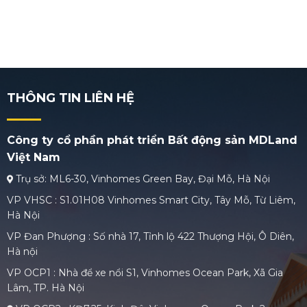
THÔNG TIN LIÊN HỆ
Công ty cổ phần phát triển Bất động sản MDLand
Việt Nam
Trụ sở: ML6-30, Vinhomes Green Bay, Đại Mỗ, Hà Nội
VP VHSC : S1.01H08 Vinhomes Smart City, Tây Mỗ, Từ Liêm,
Hà Nội
VP Đan Phượng : Số nhà 17, Tỉnh lộ 422 Thượng Hội, Ô Diên,
Hà nội
VP OCP1 : Nhà để xe nổi S1, Vinhomes Ocean Park, Xã Gia
Lâm, TP. Hà Nội