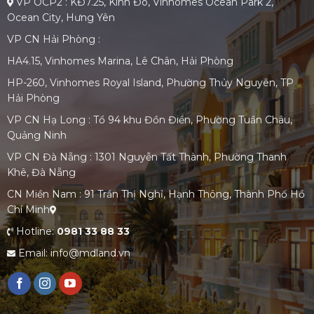
VP OCP2 : KĐ7.25, Kinh Đô, Vinhomes Ocean Park 2,
Ocean City, Hưng Yên
VP CN Hải Phòng :
HA4.15, Vinhomes Marina, Lê Chân, Hải Phòng
HP-260, Vinhomes Royal Island, Phường Thủy Nguyên, TP
Hải Phòng
VP CN Hạ Long : Tổ 94 khu Đồn Điền, Phường Tuần Châu,
Quảng Ninh
VP CN Đà Nẵng : 1301 Nguyễn Tất Thành, Phường Thanh
Khê, Đà Nẵng
CN Miền Nam : 91 Trần Thị Nghỉ, Hạnh Thông, Thành Phố Hồ
Chí Minh
Hotline:
0981 33 88 33
Email: info@mdland.vn