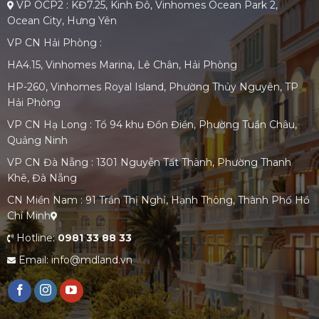
VP OCP2 : KĐ7.25, Kinh Đô, Vinhomes Ocean Park 2,
Ocean City, Hưng Yên
VP CN Hải Phòng :
HA4.15, Vinhomes Marina, Lê Chân, Hải Phòng
HP-260, Vinhomes Royal Island, Phường Thủy Nguyên, TP
Hải Phòng
VP CN Hạ Long : Tổ 94 khu Đồn Điền, Phường Tuần Châu,
Quảng Ninh
VP CN Đà Nẵng : 1301 Nguyễn Tất Thành, Phường Thanh
Khê, Đà Nẵng
CN Miền Nam : 91 Trần Thị Nghỉ, Hạnh Thông, Thành Phố Hồ
Chí Minh
Hotline:
0981 33 88 33
Email: info@mdland.vn