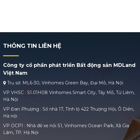
THÔNG TIN LIÊN HỆ
Công ty cổ phần phát triển Bất động sản MDLand
Việt Nam
Trụ sở: ML6-30, Vinhomes Green Bay, Đại Mỗ, Hà Nội
VP VHSC : S1.01H08 Vinhomes Smart City, Tây Mỗ, Từ Liêm,
Hà Nội
VP Đan Phượng : Số nhà 17, Tỉnh lộ 422 Thượng Hội, Ô Diên,
Hà nội
VP OCP1 : Nhà để xe nổi S1, Vinhomes Ocean Park, Xã Gia
Lâm, TP. Hà Nội