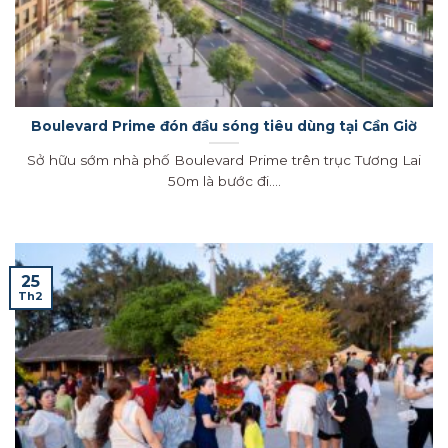
Boulevard Prime đón đầu sóng tiêu dùng tại Cần Giờ
Sở hữu sớm nhà phố Boulevard Prime trên trục Tương Lai
50m là bước đi....
25
Th2