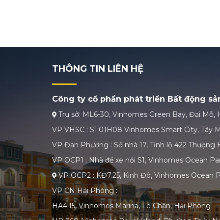
THÔNG TIN LIÊN HỆ
Công ty cổ phần phát triển Bất động s
Trụ sở: ML6-30, Vinhomes Green Bay, Đại Mỗ, 
VP VHSC : S1.01H08 Vinhomes Smart City, Tây M
VP Đan Phượng : Số nhà 17, Tỉnh lộ 422 Thượng H
VP OCP1 : Nhà để xe nổi S1, Vinhomes Ocean Par
VP OCP2 : KĐ7.25, Kinh Đô, Vinhomes Ocean P
VP CN Hải Phòng :
HA4.15, Vinhomes Marina, Lê Chân, Hải Phòng