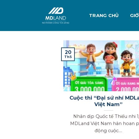
Skip
to
TRANG CHỦ
GIỚ
content
20
Th5
Cuộc thi “Đại sứ nhí MDL
Việt Nam”
Nhân dịp Quốc tế Thiếu nhi 1
MDLand Việt Nam hân hoan p
động cuộc....