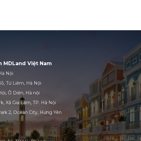
ản MDLand Việt Nam
Hà Nội
ỗ, Từ Liêm, Hà Nội
ội, Ô Diên, Hà nội
k, Xã Gia Lâm, TP. Hà Nội
ark 2, Ocean City, Hưng Yên