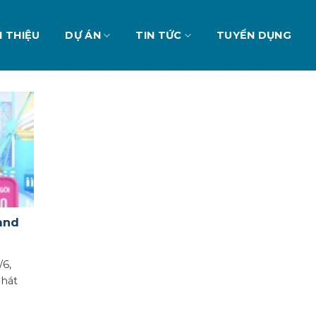
I THIỆU
DỰ ÁN
TIN TỨC
TUYỂN DỤNG
and
/6,
hát