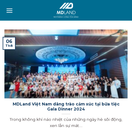
Skip
to
content
06
Th8
MDLand Việt Nam dâng trào cảm xúc tại bữa tiệc
Gala Dinner 2024
Trong không khí náo nhiệt của những ngày hè sôi động,
xen lẫn sự mát....