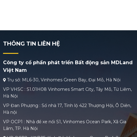
THÔNG TIN LIÊN HỆ
Công ty cổ phần phát triển Bất động sản MDLand
Việt Nam
Trụ sở: ML6-30, Vinhomes Green Bay, Đại Mỗ, Hà Nội
VP VHSC : S1.01H08 Vinhomes Smart City, Tây Mỗ, Từ Liêm,
Hà Nội
VP Đan Phượng : Số nhà 17, Tỉnh lộ 422 Thượng Hội, Ô Diên,
Hà nội
VP OCP1 : Nhà để xe nổi S1, Vinhomes Ocean Park, Xã Gia
Lâm, TP. Hà Nội