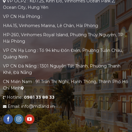
VP OCP2 : KĐ7.25, Kinh Đô, Vinhomes Ocean Park 2,
Ocean City, Hưng Yên
VP CN Hải Phòng :
HA4.15, Vinhomes Marina, Lê Chân, Hải Phòng
HP-260, Vinhomes Royal Island, Phường Thủy Nguyên, TP
Hải Phòng
VP CN Hạ Long : Tổ 94 khu Đồn Điền, Phường Tuần Châu,
Quảng Ninh
VP CN Đà Nẵng : 1301 Nguyễn Tất Thành, Phường Thanh
Khê, Đà Nẵng
CN Miền Nam : 91 Trần Thị Nghỉ, Hạnh Thông, Thành Phố Hồ
Chí Minh
Hotline:
0981 33 88 33
Email: info@mdland.vn