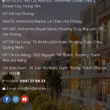
VP OCP2 : KĐ7.25, Kinh Đô, Vinhomes Ocean Park 2,
Ocean City, Hưng Yên
VP CN Hải Phòng :
HA4.15, Vinhomes Marina, Lê Chân, Hải Phòng
HP-260, Vinhomes Royal Island, Phường Thủy Nguyên, TP
Hải Phòng
VP CN Hạ Long : Tổ 94 khu Đồn Điền, Phường Tuần Châu,
Quảng Ninh
VP CN Đà Nẵng : 1301 Nguyễn Tất Thành, Phường Thanh
Khê, Đà Nẵng
CN Miền Nam : 91 Trần Thị Nghỉ, Hạnh Thông, Thành Phố Hồ
Chí Minh
Hotline:
0981 33 88 33
Email: info@mdland.vn