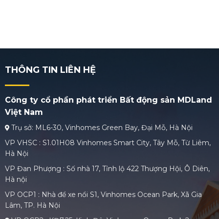
THÔNG TIN LIÊN HỆ
Công ty cổ phần phát triển Bất động sản MDLand
Việt Nam
Trụ sở: ML6-30, Vinhomes Green Bay, Đại Mỗ, Hà Nội
VP VHSC : S1.01H08 Vinhomes Smart City, Tây Mỗ, Từ Liêm,
Hà Nội
VP Đan Phượng : Số nhà 17, Tỉnh lộ 422 Thượng Hội, Ô Diên,
Hà nội
VP OCP1 : Nhà để xe nổi S1, Vinhomes Ocean Park, Xã Gia
Lâm, TP. Hà Nội