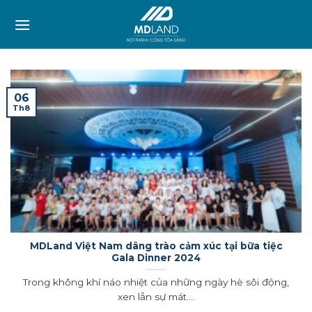
Skip
to
content
06
Th8
MDLand Việt Nam dâng trào cảm xúc tại bữa tiệc
Gala Dinner 2024
Trong không khí náo nhiệt của những ngày hè sôi động,
xen lẫn sự mát....