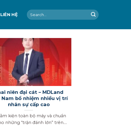
Search
LIÊN HỆ
for:
ai niên đại cát – MDLand
t Nam bổ nhiệm nhiều vị trí
nhân sự cấp cao
m kiện toàn bộ máy và chuẩn
ho những “trận đánh lớn” trên....