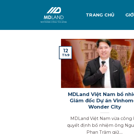
Skip
to
TRANG CHỦ
GIỚ
content
12
Th9
MDLand Việt Nam bổ nh
Giám đốc Dự án Vinhom
Wonder City
MDLand Việt Nam vừa công 
quyết định bổ nhiệm ông Ng
Phan Trăm giữ....