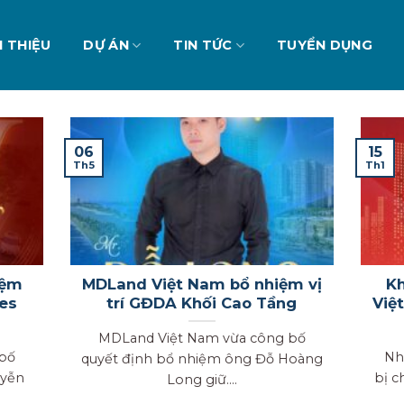
I THIỆU
DỰ ÁN
TIN TỨC
TUYỂN DỤNG
15
06
Th1
Th5
iệm
MDLand Việt Nam bổ nhiệm vị
Kh
es
trí GĐDA Khối Cao Tầng
Việ
MDLand Việt Nam vừa công bố
bố
Nhằ
quyết định bổ nhiệm ông Đỗ Hoàng
uyễn
bị c
Long giữ....