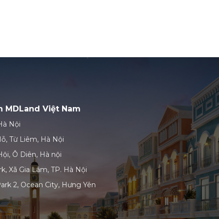
ản MDLand Việt Nam
Hà Nội
ỗ, Từ Liêm, Hà Nội
ội, Ô Diên, Hà nội
k, Xã Gia Lâm, TP. Hà Nội
ark 2, Ocean City, Hưng Yên