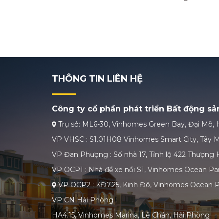
THÔNG TIN LIÊN HỆ
Công ty cổ phần phát triển Bất động s
Trụ sở: ML6-30, Vinhomes Green Bay, Đại Mỗ, 
VP VHSC : S1.01H08 Vinhomes Smart City, Tây M
VP Đan Phượng : Số nhà 17, Tỉnh lộ 422 Thượng H
VP OCP1 : Nhà để xe nổi S1, Vinhomes Ocean Par
VP OCP2 : KĐ7.25, Kinh Đô, Vinhomes Ocean P
VP CN Hải Phòng :
HA4.15, Vinhomes Marina, Lê Chân, Hải Phòng