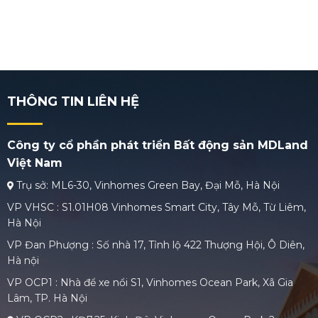
THÔNG TIN LIÊN HỆ
Công ty cổ phần phát triển Bất động sản MDLand
Việt Nam
Trụ sở: ML6-30, Vinhomes Green Bay, Đại Mỗ, Hà Nội
VP VHSC : S1.01H08 Vinhomes Smart City, Tây Mỗ, Từ Liêm,
Hà Nội
VP Đan Phượng : Số nhà 17, Tỉnh lộ 422 Thượng Hội, Ô Diên,
Hà nội
VP OCP1 : Nhà để xe nổi S1, Vinhomes Ocean Park, Xã Gia
Lâm, TP. Hà Nội