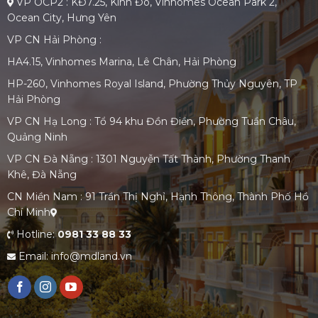
VP OCP2 : KĐ7.25, Kinh Đô, Vinhomes Ocean Park 2,
Ocean City, Hưng Yên
VP CN Hải Phòng :
HA4.15, Vinhomes Marina, Lê Chân, Hải Phòng
HP-260, Vinhomes Royal Island, Phường Thủy Nguyên, TP
Hải Phòng
VP CN Hạ Long : Tổ 94 khu Đồn Điền, Phường Tuần Châu,
Quảng Ninh
VP CN Đà Nẵng : 1301 Nguyễn Tất Thành, Phường Thanh
Khê, Đà Nẵng
CN Miền Nam : 91 Trần Thị Nghỉ, Hạnh Thông, Thành Phố Hồ
Chí Minh
Hotline:
0981 33 88 33
Email: info@mdland.vn