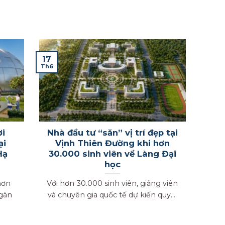
17
Th6
ơi
Nhà đầu tư “săn” vị trí đẹp tại
ại
Vịnh Thiên Đường khi hơn
Hạ
30.000 sinh viên về Làng Đại
học
hơn
Với hơn 30.000 sinh viên, giảng viên
ngàn
và chuyên gia quốc tế dự kiến quy....