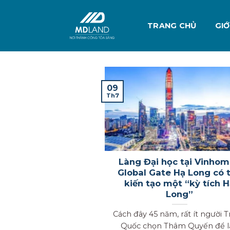
Skip
to
TRANG CHỦ
GIỚ
content
09
Th7
Làng Đại học tại Vinho
Global Gate Hạ Long có 
kiến tạo một “kỳ tích 
Long”
Cách đây 45 năm, rất ít người 
Quốc chọn Thâm Quyến để l