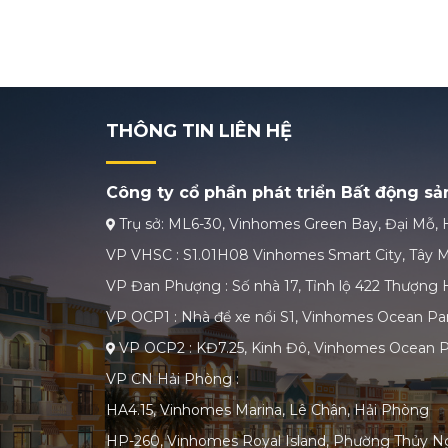
THÔNG TIN LIÊN HỆ
Công ty cổ phần phát triển Bất động s
Trụ sở: ML6-30, Vinhomes Green Bay, Đại Mỗ, 
VP VHSC : S1.01H08 Vinhomes Smart City, Tây M
VP Đan Phượng : Số nhà 17, Tỉnh lộ 422 Thượng H
VP OCP1 : Nhà để xe nổi S1, Vinhomes Ocean Par
VP OCP2 : KĐ7.25, Kinh Đô, Vinhomes Ocean P
VP CN Hải Phòng :
HA4.15, Vinhomes Marina, Lê Chân, Hải Phòng
HP-260, Vinhomes Royal Island, Phường Thủy N