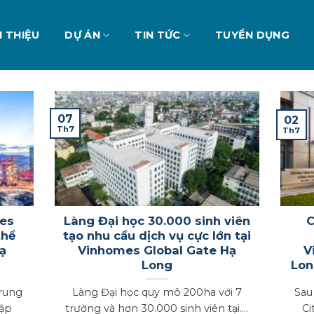
I THIỆU
DỰ ÁN
TIN TỨC
TUYỂN DỤNG
07
02
Th7
Th7
mes
Làng Đại học 30.000 sinh viên
C
thể
tạo nhu cầu dịch vụ cực lớn tại
Hạ
Vinhomes Global Gate Hạ
V
Long
Lon
Trung
Làng Đại học quy mô 200ha với 7
Sau
ập
trường và hơn 30.000 sinh viên tại....
Ci