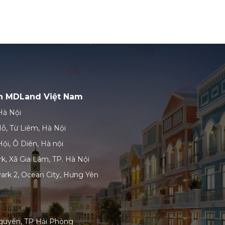
ản MDLand Việt Nam
Hà Nội
ỗ, Từ Liêm, Hà Nội
ội, Ô Diên, Hà nội
k, Xã Gia Lâm, TP. Hà Nội
ark 2, Ocean City, Hưng Yên
guyên, TP Hải Phòng