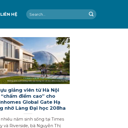
Search
LIÊN HỆ
for:
ựu giảng viên từ Hà Nội
“chấm điểm cao” cho
inhomes Global Gate Hạ
g nhờ Làng Đại học 208ha
 nhiều năm sinh sống tại Times
ty và Riverside, bà Nguyễn Thị