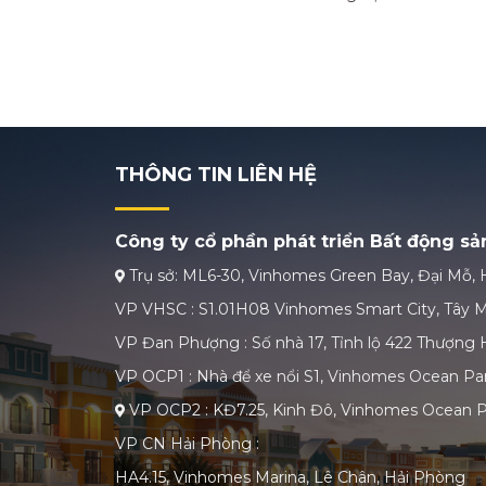
THÔNG TIN LIÊN HỆ
Công ty cổ phần phát triển Bất động s
Trụ sở: ML6-30, Vinhomes Green Bay, Đại Mỗ, 
VP VHSC : S1.01H08 Vinhomes Smart City, Tây M
VP Đan Phượng : Số nhà 17, Tỉnh lộ 422 Thượng H
VP OCP1 : Nhà để xe nổi S1, Vinhomes Ocean Par
VP OCP2 : KĐ7.25, Kinh Đô, Vinhomes Ocean P
VP CN Hải Phòng :
HA4.15, Vinhomes Marina, Lê Chân, Hải Phòng