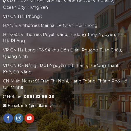
VP OCP2 : KĐ7.25, Kinh Đô, Vinhomes Ocean Park 2,
Ocean City, Hưng Yên
VP CN Hải Phòng :
HA4.15, Vinhomes Marina, Lê Chân, Hải Phòng
HP-260, Vinhomes Royal Island, Phường Thủy Nguyên, TP
Hải Phòng
VP CN Hạ Long : Tổ 94 khu Đồn Điền, Phường Tuần Châu,
Quảng Ninh
VP CN Đà Nẵng : 1301 Nguyễn Tất Thành, Phường Thanh
Khê, Đà Nẵng
CN Miền Nam : 91 Trần Thị Nghỉ, Hạnh Thông, Thành Phố Hồ
Chí Minh
Hotline:
0981 33 88 33
Email: info@mdland.vn