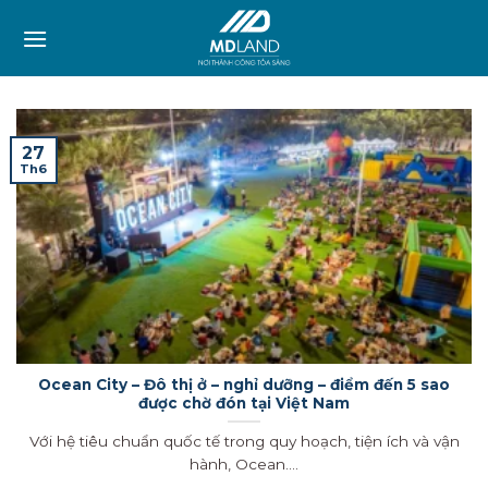
Skip
to
content
27
Th6
Ocean City – Đô thị ở – nghỉ dưỡng – điểm đến 5 sao
được chờ đón tại Việt Nam
Với hệ tiêu chuẩn quốc tế trong quy hoạch, tiện ích và vận
hành, Ocean....