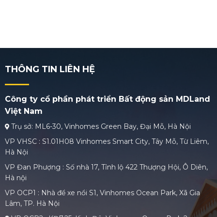
THÔNG TIN LIÊN HỆ
Công ty cổ phần phát triển Bất động sản MDLand
Việt Nam
Trụ sở: ML6-30, Vinhomes Green Bay, Đại Mỗ, Hà Nội
VP VHSC : S1.01H08 Vinhomes Smart City, Tây Mỗ, Từ Liêm,
Hà Nội
VP Đan Phượng : Số nhà 17, Tỉnh lộ 422 Thượng Hội, Ô Diên,
Hà nội
VP OCP1 : Nhà để xe nổi S1, Vinhomes Ocean Park, Xã Gia
Lâm, TP. Hà Nội