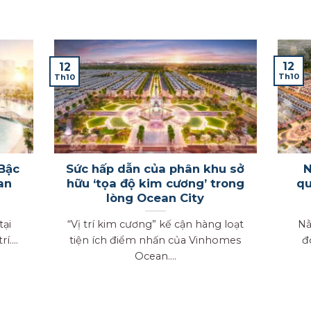
12
12
Th10
Th10
Bậc
Sức hấp dẫn của phân khu sở
N
an
hữu ‘tọa độ kim cương’ trong
qu
lòng Ocean City
tại
“Vị trí kim cương” kế cận hàng loạt
Nằm 
....
tiện ích điểm nhấn của Vinhomes
đ
Ocean....