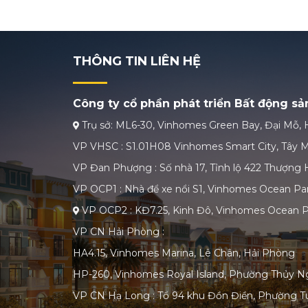
THÔNG TIN LIÊN HỆ
Công ty cổ phần phát triển Bất động s
Trụ sở: ML6-30, Vinhomes Green Bay, Đại Mỗ, 
VP VHSC : S1.01H08 Vinhomes Smart City, Tây M
VP Đan Phượng : Số nhà 17, Tỉnh lộ 422 Thượng H
VP OCP1 : Nhà để xe nổi S1, Vinhomes Ocean Par
VP OCP2 : KĐ7.25, Kinh Đô, Vinhomes Ocean P
VP CN Hải Phòng :
HA4.15, Vinhomes Marina, Lê Chân, Hải Phòng
HP-260, Vinhomes Royal Island, Phường Thủy N
VP CN Hạ Long : Tổ 94 khu Đồn Điền, Phường T