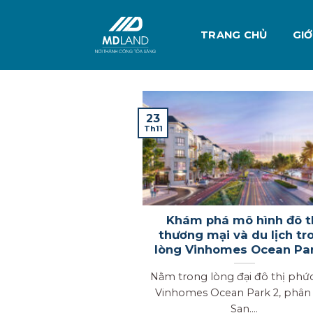
Skip
to
TRANG CHỦ
GIỚ
content
23
Th11
Khám phá mô hình đô t
thương mại và du lịch tr
lòng Vinhomes Ocean Pa
Nằm trong lòng đại đô thị phứ
Vinhomes Ocean Park 2, phân
San....