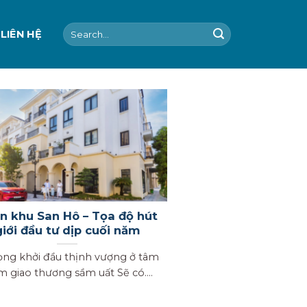
Search
LIÊN HỆ
for:
n khu San Hô – Tọa độ hút
giới đầu tư dịp cuối năm
ọng khởi đầu thịnh vượng ở tâm
m giao thương sầm uất Sẽ có....