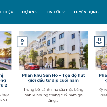
I THIỆU
DỰ ÁN
TIN TỨC
TUYỂN DỤNG
11
15
Th11
Th11
hị
Phân khu San Hô – Tọa độ hút
Phâ
ong
giới đầu tư dịp cuối năm
rk 2
Trong bối cảnh nhu cầu mặt bằng
Kỳ v
c hợp
bán lẻ những tháng cuối năm gia
điể
 khu
tăng,....