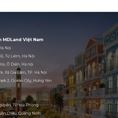
ản MDLand Việt Nam
Hà Nội
ỗ, Từ Liêm, Hà Nội
ội, Ô Diên, Hà nội
k, Xã Gia Lâm, TP. Hà Nội
ark 2, Ocean City, Hưng Yên
guyên, TP Hải Phòng
uần Châu, Quảng Ninh