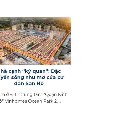
hà cạnh “kỳ quan”: Đặc
yền sống như mơ của cư
dân San Hô
ở vị trí trung tâm “Quận Kinh
ô” Vinhomes Ocean Park 2,....