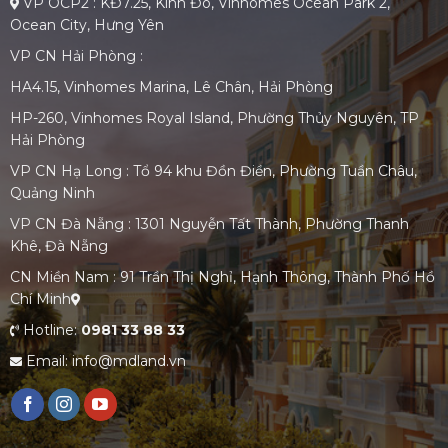
VP OCP2 : KĐ7.25, Kinh Đô, Vinhomes Ocean Park 2,
Ocean City, Hưng Yên
VP CN Hải Phòng :
HA4.15, Vinhomes Marina, Lê Chân, Hải Phòng
HP-260, Vinhomes Royal Island, Phường Thủy Nguyên, TP
Hải Phòng
VP CN Hạ Long : Tổ 94 khu Đồn Điền, Phường Tuần Châu,
Quảng Ninh
VP CN Đà Nẵng : 1301 Nguyễn Tất Thành, Phường Thanh
Khê, Đà Nẵng
CN Miền Nam : 91 Trần Thị Nghỉ, Hạnh Thông, Thành Phố Hồ
Chí Minh
Hotline:
0981 33 88 33
Email: info@mdland.vn