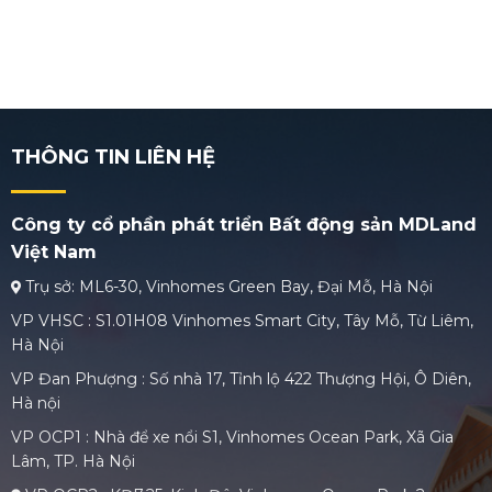
THÔNG TIN LIÊN HỆ
Công ty cổ phần phát triển Bất động sản MDLand
Việt Nam
Trụ sở: ML6-30, Vinhomes Green Bay, Đại Mỗ, Hà Nội
VP VHSC : S1.01H08 Vinhomes Smart City, Tây Mỗ, Từ Liêm,
Hà Nội
VP Đan Phượng : Số nhà 17, Tỉnh lộ 422 Thượng Hội, Ô Diên,
Hà nội
VP OCP1 : Nhà để xe nổi S1, Vinhomes Ocean Park, Xã Gia
Lâm, TP. Hà Nội