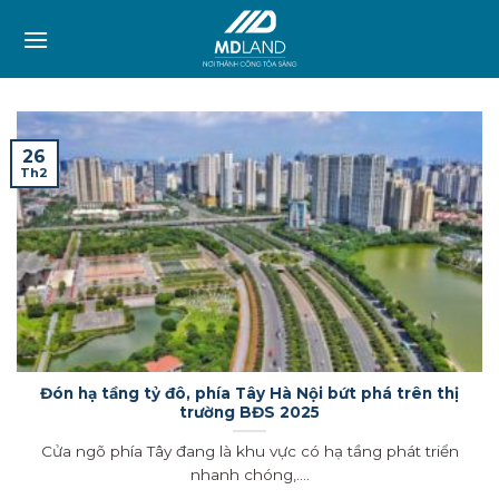
Skip
to
content
26
Th2
Đón hạ tầng tỷ đô, phía Tây Hà Nội bứt phá trên thị
trường BĐS 2025
Cửa ngõ phía Tây đang là khu vực có hạ tầng phát triển
nhanh chóng,....