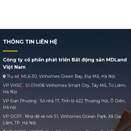
THÔNG TIN LIÊN HỆ
Công ty cổ phần phát triển Bất động sản MDLand
Việt Nam
Trụ sở: ML6-30, Vinhomes Green Bay, Đại Mỗ, Hà Nội
VP VHSC : S1.01H08 Vinhomes Smart City, Tây Mỗ, Từ Liêm,
Hà Nội
VP Đan Phượng : Số nhà 17, Tỉnh lộ 422 Thượng Hội, Ô Diên,
Hà nội
VP OCP1 : Nhà để xe nổi S1, Vinhomes Ocean Park, Xã Gia
Lâm, TP. Hà Nội