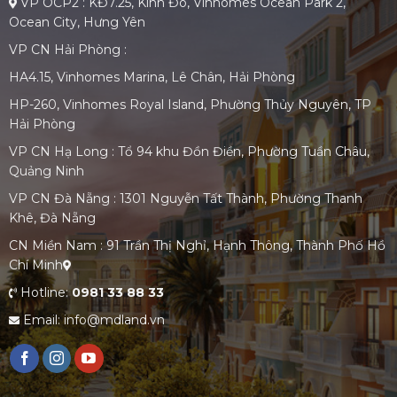
VP OCP2 : KĐ7.25, Kinh Đô, Vinhomes Ocean Park 2,
Ocean City, Hưng Yên
VP CN Hải Phòng :
HA4.15, Vinhomes Marina, Lê Chân, Hải Phòng
HP-260, Vinhomes Royal Island, Phường Thủy Nguyên, TP
Hải Phòng
VP CN Hạ Long : Tổ 94 khu Đồn Điền, Phường Tuần Châu,
Quảng Ninh
VP CN Đà Nẵng : 1301 Nguyễn Tất Thành, Phường Thanh
Khê, Đà Nẵng
CN Miền Nam : 91 Trần Thị Nghỉ, Hạnh Thông, Thành Phố Hồ
Chí Minh
Hotline:
0981 33 88 33
Email: info@mdland.vn