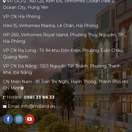
VP OCP2 : KĐ7.25, Kinh Đô, Vinhomes Ocean Park 2,
Ocean City, Hưng Yên
VP CN Hải Phòng :
HA4.15, Vinhomes Marina, Lê Chân, Hải Phòng
HP-260, Vinhomes Royal Island, Phường Thủy Nguyên, TP
Hải Phòng
VP CN Hạ Long : Tổ 94 khu Đồn Điền, Phường Tuần Châu,
Quảng Ninh
VP CN Đà Nẵng : 1301 Nguyễn Tất Thành, Phường Thanh
Khê, Đà Nẵng
CN Miền Nam : 91 Trần Thị Nghỉ, Hạnh Thông, Thành Phố Hồ
Chí Minh
Hotline:
0981 33 88 33
Email: info@mdland.vn