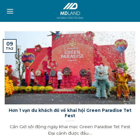
Skip
to
content
09
Th2
Hơn 1 vạn du khách đổ về khai hội Green Paradise Tet
Fest
Cần Giờ sôi động ngày khai mạc Green Paradise Tet Fest
Đại cảnh được đầu....