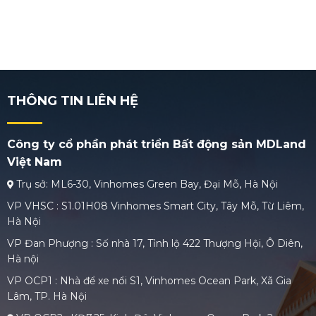
THÔNG TIN LIÊN HỆ
Công ty cổ phần phát triển Bất động sản MDLand
Việt Nam
Trụ sở: ML6-30, Vinhomes Green Bay, Đại Mỗ, Hà Nội
VP VHSC : S1.01H08 Vinhomes Smart City, Tây Mỗ, Từ Liêm,
Hà Nội
VP Đan Phượng : Số nhà 17, Tỉnh lộ 422 Thượng Hội, Ô Diên,
Hà nội
VP OCP1 : Nhà để xe nổi S1, Vinhomes Ocean Park, Xã Gia
Lâm, TP. Hà Nội