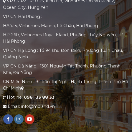
VP OCP2 : KĐ7.25, Kinh Đô, Vinhomes Ocean Park 2,
Ocean City, Hưng Yên
VP CN Hải Phòng :
HA4.15, Vinhomes Marina, Lê Chân, Hải Phòng
HP-260, Vinhomes Royal Island, Phường Thủy Nguyên, TP
Hải Phòng
VP CN Hạ Long : Tổ 94 khu Đồn Điền, Phường Tuần Châu,
Quảng Ninh
VP CN Đà Nẵng : 1301 Nguyễn Tất Thành, Phường Thanh
Khê, Đà Nẵng
CN Miền Nam : 91 Trần Thị Nghỉ, Hạnh Thông, Thành Phố Hồ
Chí Minh
Hotline:
0981 33 88 33
Email: info@mdland.vn