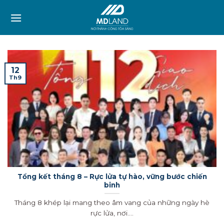
Skip
to
content
12
Th9
Tổng kết tháng 8 – Rực lửa tự hào, vững bước chiến
binh
Tháng 8 khép lại mang theo âm vang của những ngày hè
rực lửa, nơi....