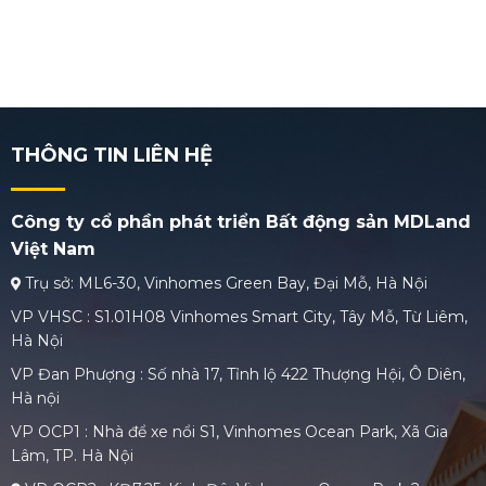
THÔNG TIN LIÊN HỆ
Công ty cổ phần phát triển Bất động sản MDLand
Việt Nam
Trụ sở: ML6-30, Vinhomes Green Bay, Đại Mỗ, Hà Nội
VP VHSC : S1.01H08 Vinhomes Smart City, Tây Mỗ, Từ Liêm,
Hà Nội
VP Đan Phượng : Số nhà 17, Tỉnh lộ 422 Thượng Hội, Ô Diên,
Hà nội
VP OCP1 : Nhà để xe nổi S1, Vinhomes Ocean Park, Xã Gia
Lâm, TP. Hà Nội