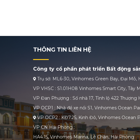
THÔNG TIN LIÊN HỆ
Công ty cổ phần phát triển Bất động s
Trụ sở: ML6-30, Vinhomes Green Bay, Đại Mỗ, 
VP VHSC : S1.01H08 Vinhomes Smart City, Tây M
VP Đan Phượng : Số nhà 17, Tỉnh lộ 422 Thượng H
VP OCP1 : Nhà để xe nổi S1, Vinhomes Ocean Par
VP OCP2 : KĐ7.25, Kinh Đô, Vinhomes Ocean P
VP CN Hải Phòng :
HA4.15, Vinhomes Marina, Lê Chân, Hải Phòng