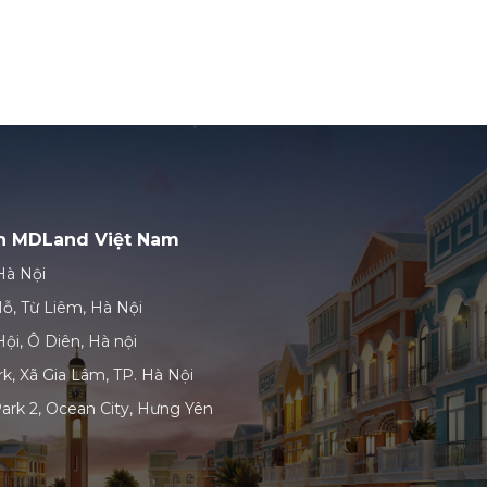
ản MDLand Việt Nam
Hà Nội
ỗ, Từ Liêm, Hà Nội
ội, Ô Diên, Hà nội
k, Xã Gia Lâm, TP. Hà Nội
ark 2, Ocean City, Hưng Yên