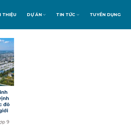
I THIỆU
DỰ ÁN
TIN TỨC
TUYỂN DỤNG
inh
vịnh
c đô
giới
hợp 9