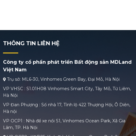
THÔNG TIN LIÊN HỆ
Công ty cổ phần phát triển Bất động sản MDLand
Việt Nam
Trụ sở: ML6-30, Vinhomes Green Bay, Đại Mỗ, Hà Nội
VP VHSC : S1.01H08 Vinhomes Smart City, Tây Mỗ, Từ Liêm,
Hà Nội
VP Đan Phượng : Số nhà 17, Tỉnh lộ 422 Thượng Hội, Ô Diên,
Hà nội
VP OCP1 : Nhà để xe nổi S1, Vinhomes Ocean Park, Xã Gia
Lâm, TP. Hà Nội