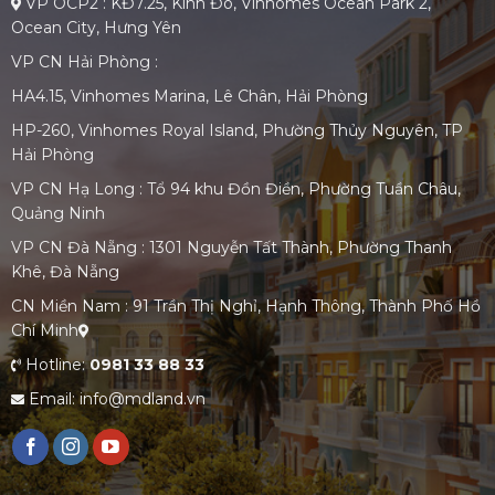
VP OCP2 : KĐ7.25, Kinh Đô, Vinhomes Ocean Park 2,
Ocean City, Hưng Yên
VP CN Hải Phòng :
HA4.15, Vinhomes Marina, Lê Chân, Hải Phòng
HP-260, Vinhomes Royal Island, Phường Thủy Nguyên, TP
Hải Phòng
VP CN Hạ Long : Tổ 94 khu Đồn Điền, Phường Tuần Châu,
Quảng Ninh
VP CN Đà Nẵng : 1301 Nguyễn Tất Thành, Phường Thanh
Khê, Đà Nẵng
CN Miền Nam : 91 Trần Thị Nghỉ, Hạnh Thông, Thành Phố Hồ
Chí Minh
Hotline:
0981 33 88 33
Email: info@mdland.vn