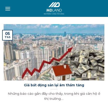
Skip
to
content
05
Th5
Giá bất động sản lại âm thầm tăng
Những báo cáo gần đây cho thấy, trong khi giá căn hộ ở
thị trường....