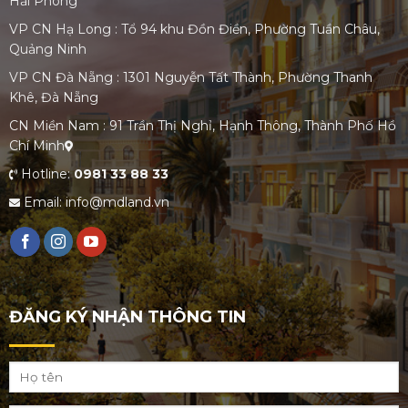
Hải Phòng
VP CN Hạ Long : Tổ 94 khu Đồn Điền, Phường Tuần Châu,
Quảng Ninh
VP CN Đà Nẵng : 1301 Nguyễn Tất Thành, Phường Thanh
Khê, Đà Nẵng
CN Miền Nam : 91 Trần Thị Nghỉ, Hạnh Thông, Thành Phố Hồ
Chí Minh
Hotline:
0981 33 88 33
Email: info@mdland.vn
ĐĂNG KÝ NHẬN THÔNG TIN