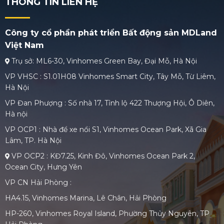
THÔNG TIN LIÊN HỆ
Công ty cổ phần phát triển Bất động sản MDLand
Việt Nam
Trụ sở: ML6-30, Vinhomes Green Bay, Đại Mỗ, Hà Nội
VP VHSC : S1.01H08 Vinhomes Smart City, Tây Mỗ, Từ Liêm,
Hà Nội
VP Đan Phượng : Số nhà 17, Tỉnh lộ 422 Thượng Hội, Ô Diên,
Hà nội
VP OCP1 : Nhà để xe nổi S1, Vinhomes Ocean Park, Xã Gia
Lâm, TP. Hà Nội
VP OCP2 : KĐ7.25, Kinh Đô, Vinhomes Ocean Park 2,
Ocean City, Hưng Yên
VP CN Hải Phòng :
HA4.15, Vinhomes Marina, Lê Chân, Hải Phòng
HP-260, Vinhomes Royal Island, Phường Thủy Nguyên, TP