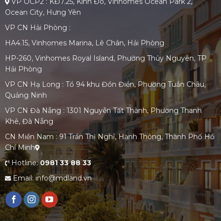
VP OCP2 : KĐ7.25, Kinh Đô, Vinhomes Ocean Park 2,
Ocean City, Hưng Yên
VP CN Hải Phòng :
HA4.15, Vinhomes Marina, Lê Chân, Hải Phòng
HP-260, Vinhomes Royal Island, Phường Thủy Nguyên, TP
Hải Phòng
VP CN Hạ Long : Tổ 94 khu Đồn Điền, Phường Tuần Châu,
Quảng Ninh
VP CN Đà Nẵng : 1301 Nguyễn Tất Thành, Phường Thanh
Khê, Đà Nẵng
CN Miền Nam : 91 Trần Thị Nghỉ, Hạnh Thông, Thành Phố Hồ
Chí Minh
Hotline:
0981 33 88 33
Email: info@mdland.vn