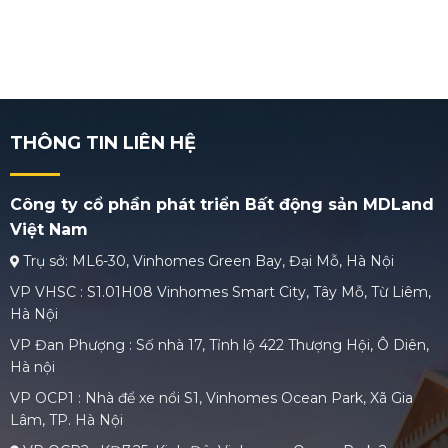
THÔNG TIN LIÊN HỆ
Công ty cổ phần phát triển Bất động sản MDLand
Việt Nam
Trụ sở: ML6-30, Vinhomes Green Bay, Đại Mỗ, Hà Nội
VP VHSC : S1.01H08 Vinhomes Smart City, Tây Mỗ, Từ Liêm,
Hà Nội
VP Đan Phượng : Số nhà 17, Tỉnh lộ 422 Thượng Hội, Ô Diên,
Hà nội
VP OCP1 : Nhà để xe nổi S1, Vinhomes Ocean Park, Xã Gia
Lâm, TP. Hà Nội