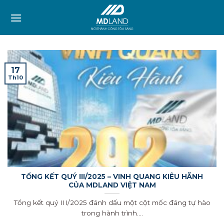
Skip
to
content
17
Th10
TỔNG KẾT QUÝ III/2025 – VINH QUANG KIÊU HÃNH
CỦA MDLAND VIỆT NAM
Tổng kết quý III/2025 đánh dấu một cột mốc đáng tự hào
trong hành trình....