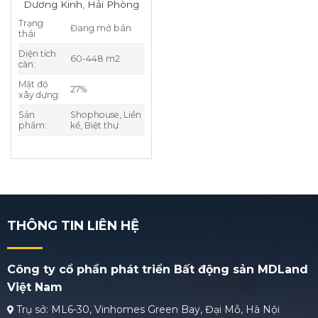
Dương Kinh, Hải Phòng
Trạng
Đang mở bán
thái
Diện tích
60-448 m2
căn:
Mật độ
27%
xây dựng:
Sản
Shophouse, Liền
phẩm:
kề, Biệt thự
THÔNG TIN LIÊN HỆ
Công ty cổ phần phát triển Bất động sản MDLand
Việt Nam
Trụ sở: ML6-30, Vinhomes Green Bay, Đại Mỗ, Hà Nội