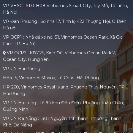
VP VHSC : S1.01H08 Vinhomes Smart City, Tây Mỗ, Từ Liêm,
Hà Nội
VP Đan Phượng : Số nhà 17, Tỉnh lộ 422 Thượng Hội, Ô Diên,
Hà nội
VP OCP1 : Nhà để xe nổi S1, Vinhomes Ocean Park, Xã Gia
Lâm, TP. Hà Nội
VP OCP2 : KĐ7.25, Kinh Đô, Vinhomes Ocean Park 2,
Ocean City, Hưng Yên
VP CN Hải Phòng :
HA4.15, Vinhomes Marina, Lê Chân, Hải Phòng
HP-260, Vinhomes Royal Island, Phường Thủy Nguyên, TP
Hải Phòng
VP CN Hạ Long : Tổ 94 khu Đồn Điền, Phường Tuần Châu,
Quảng Ninh
VP CN Đà Nẵng : 1301 Nguyễn Tất Thành, Phường Thanh
Khê, Đà Nẵng