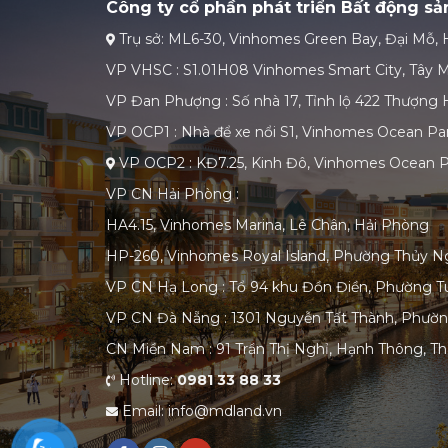
Công ty cổ phần phát triển Bất động s
Trụ sở: ML6-30, Vinhomes Green Bay, Đại Mỗ, 
VP VHSC : S1.01H08 Vinhomes Smart City, Tây M
VP Đan Phượng : Số nhà 17, Tỉnh lộ 422 Thượng H
VP OCP1 : Nhà để xe nổi S1, Vinhomes Ocean Par
VP OCP2 : KĐ7.25, Kinh Đô, Vinhomes Ocean P
VP CN Hải Phòng :
HA4.15, Vinhomes Marina, Lê Chân, Hải Phòng
HP-260, Vinhomes Royal Island, Phường Thủy N
VP CN Hạ Long : Tổ 94 khu Đồn Điền, Phường T
VP CN Đà Nẵng : 1301 Nguyễn Tất Thành, Phườ
CN Miền Nam : 91 Trần Thị Nghỉ, Hạnh Thông, T
Hotline:
0981 33 88 33
Email: info@mdland.vn