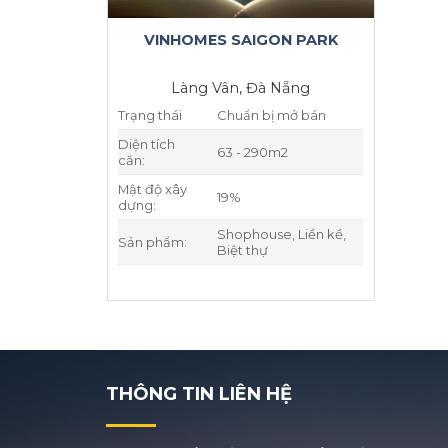
VINHOMES SAIGON PARK
Làng Vân, Đà Nẵng
Trạng thái
Chuẩn bị mở bán
Diện tích
63 - 290m2
căn:
Mật độ xây
19%
dựng:
Shophouse, Liền kề,
Sản phẩm:
Biệt thự
THÔNG TIN LIÊN HỆ