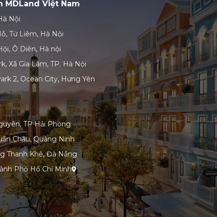
ản MDLand Việt Nam
Hà Nội
ỗ, Từ Liêm, Hà Nội
ội, Ô Diên, Hà nội
k, Xã Gia Lâm, TP. Hà Nội
ark 2, Ocean City, Hưng Yên
guyên, TP Hải Phòng
uần Châu, Quảng Ninh
ng Thanh Khê, Đà Nẵng
hành Phố Hồ Chí Minh