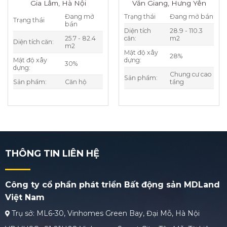
Gia Lâm, Hà Nội
Văn Giang, Hưng Yên
Đang mở
Trạng thái
Đang mở bán
Trạng thái
bán
Diện tích
28.9 - 110.3
25.7 - 82.4
căn:
m2
Diện tích căn:
m2
Mật độ xây
28%
Mật độ xây
dựng:
30%
dựng:
Chung cư cao
Sản phẩm:
Sản phẩm:
Căn hộ
tầng
THÔNG TIN LIÊN HỆ
Công ty cổ phần phát triển Bất động sản MDLand
Việt Nam
Trụ sở: ML6-30, Vinhomes Green Bay, Đại Mỗ, Hà Nội