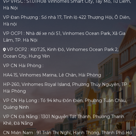
VP VHSC : S1.01H08 Vinhomes Smart City, Tây Mỗ, Từ Liêm,
Hà Nội
VP Đan Phượng : Số nhà 17, Tỉnh lộ 422 Thượng Hội, Ô Diên,
Hà nội
VP OCP1 : Nhà để xe nổi S1, Vinhomes Ocean Park, Xã Gia
Lâm, TP. Hà Nội
VP OCP2 : KĐ7.25, Kinh Đô, Vinhomes Ocean Park 2,
Ocean City, Hưng Yên
VP CN Hải Phòng :
HA4.15, Vinhomes Marina, Lê Chân, Hải Phòng
HP-260, Vinhomes Royal Island, Phường Thủy Nguyên, TP
Hải Phòng
VP CN Hạ Long : Tổ 94 khu Đồn Điền, Phường Tuần Châu,
Quảng Ninh
VP CN Đà Nẵng : 1301 Nguyễn Tất Thành, Phường Thanh
Khê, Đà Nẵng
CN Miền Nam : 91 Trần Thị Nghỉ, Hạnh Thông, Thành Phố Hồ