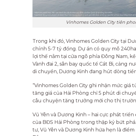
Vinhomes Golden City tiên pho
Trong khi đó, Vinhomes Golden City tại Dư
chính 5-7 tỷ đồng. Dự án có quy mô 240ha,
lợi thế nằm tại cửa ngõ phía Đông Nam, kề
Vành đai 2, sân bay quốc tế Cát Bi, cảng 
di chuyển, Dương Kinh đang hút dòng tiền
“Vinhomes Golden City ghi nhận mức giá t
tăng giá của Hải Phòng chỉ 5 phút di chuyển.
câu chuyện tăng trưởng mới cho thị trường
Vũ Yên và Dương Kinh – hai cực phát triển
của BĐS Hải Phòng trong thập kỷ bứt phá. 
tư, Vũ Yên và Dương Kinh hứa hẹn là điểm 