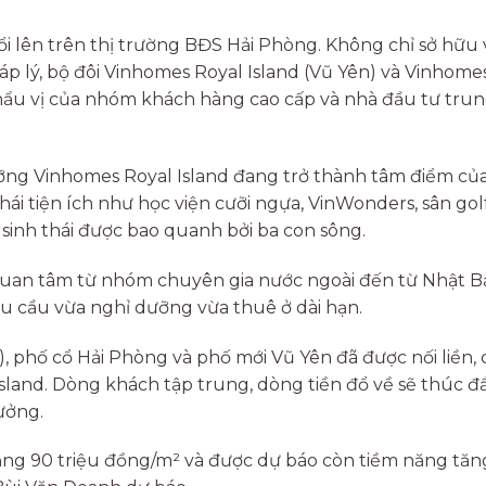
 lên trên thị trường BĐS Hải Phòng. Không chỉ sở hữu v
háp lý, bộ đôi Vinhomes Royal Island (Vũ Yên) và Vinhome
hẩu vị của nhóm khách hàng cao cấp và nhà đầu tư trun
ỡng Vinhomes Royal Island đang trở thành tâm điểm của
ái tiện ích như học viện cưỡi ngựa, VinWonders, sân gol
sinh thái được bao quanh bởi ba con sông.
quan tâm từ nhóm chuyên gia nước ngoài đến từ Nhật B
u cầu vừa nghỉ dưỡng vừa thuê ở dài hạn.
, phố cổ Hải Phòng và phố mới Vũ Yên đã được nối liền, 
sland. Dòng khách tập trung, dòng tiền đổ về sẽ thúc đ
ưởng.
ảng 90 triệu đồng/m² và được dự báo còn tiềm năng tăn