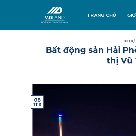
Skip
to
TRANG CHỦ
GIỚ
content
TIN DỰ
Bất động sản Hải Ph
thị Vũ
08
Th8