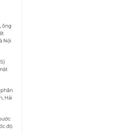
, ông
ất
à Nội
ĐS)
 mặt
ị phân
, Hải
 bước
tốc độ