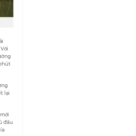
ài
 Với
đường
 phút
ượng
t lại
 mới
hủ đầu
ía