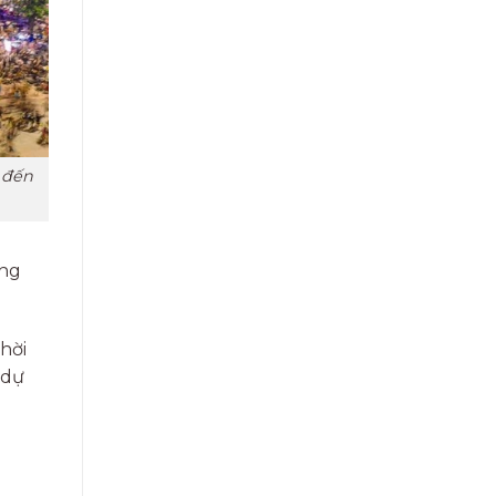
 đến
òng
hời
 dự
i