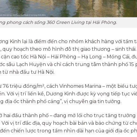
ng phong cách sống 360 Green Living tại Hải Phòng.
ơng Kinh lại là điểm đến cho nhóm khách hàng với tầm t
 quy hoạch theo mô hình đô thị giao thương – sinh thái.
 cận cao tốc Hà Nội – Hải Phòng – Hạ Long – Móng Cái, 
nước sâu Lạch Huyện và chỉ cách trung tâm thành phố 15
 từ nhà đầu tư Hà Nội.
ừ 76 triệu đồng/m², cách Vinhomes Marina – một biểu t
 Với vị trí liền kề, Dương Kinh được kỳ vọng tiếp tục viế
 địa ốc thành phố cảng”, vị chuyên gia tin tưởng.
 ở hai đầu thành phố – đang mở lối cho trục tăng trưởng
Với vị trí đắc địa, quy hoạch bài bản và bảo chứng từ c
đến chiến lược trong tầm nhìn dài hạn của giới địa ốc ph