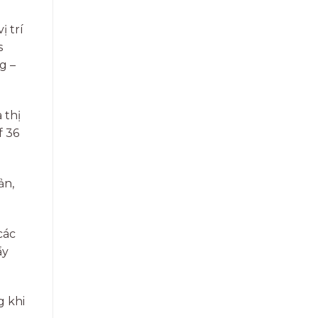
ị trí
s
g –
 thị
f 36
ản,
các
ẩy
g khi