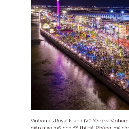
Vinhomes Royal Island (Vũ Yên) và Vinhom
diện mạo mới cho đô thị Hải Phòng, mà cò