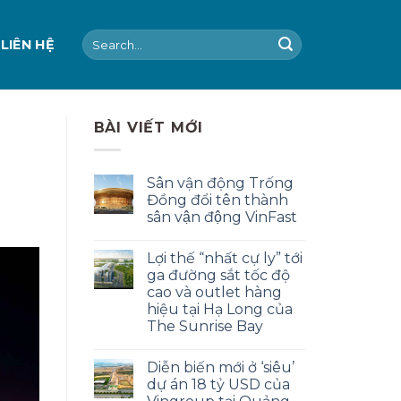
Search
LIÊN HỆ
for:
BÀI VIẾT MỚI
Sân vận động Trống
Đồng đổi tên thành
sân vận động VinFast
Lợi thế “nhất cự ly” tới
ga đường sắt tốc độ
cao và outlet hàng
hiệu tại Hạ Long của
The Sunrise Bay
Diễn biến mới ở ‘siêu’
dự án 18 tỷ USD của