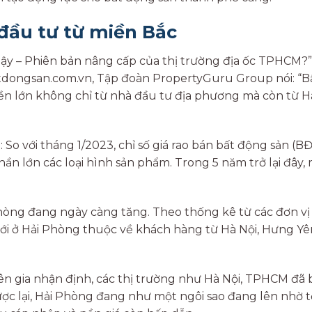
đầu tư từ miền Bắc
 dậy – Phiên bản nâng cấp của thị trường địa ốc TPHCM?”
dongsan.com.vn, Tập đoàn PropertyGuru Group nói: “B
n lớn không chỉ từ nhà đầu tư địa phương mà còn từ H
 với tháng 1/2023, chỉ số giá rao bán bất động sản (B
n lớn các loại hình sản phẩm. Trong 5 năm trở lại đây,
hòng đang ngày càng tăng. Theo thống kê từ các đơn v
 mới ở Hải Phòng thuộc về khách hàng từ Hà Nội, Hưng Yên
uyên gia nhận định, các thị trường như Hà Nội, TPHCM đã
ược lại, Hải Phòng đang như một ngôi sao đang lên nhờ 