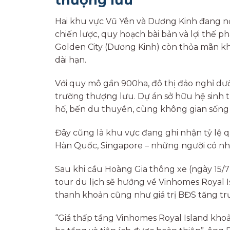
Hai khu vực Vũ Yên và Dương Kinh đang nổi
chiến lược, quy hoạch bài bản và lợi thế p
Golden City (Dương Kinh) còn thỏa mãn k
dài hạn.
Với quy mô gần 900ha, đô thị đảo nghỉ dư
trường thượng lưu. Dự án sở hữu hệ sinh th
hố, bến du thuyền, cùng không gian sống 
Đây cũng là khu vực đang ghi nhận tỷ lệ 
Hàn Quốc, Singapore – những người có nh
Sau khi cầu Hoàng Gia thông xe (ngày 15/7)
tour du lịch sẽ hướng về Vinhomes Royal I
thanh khoản cũng như giá trị BĐS tăng tr
“Giá thấp tầng Vinhomes Royal Island kho