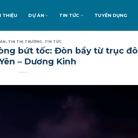
I THIỆU
DỰ ÁN
TIN TỨC
TUYỂN DỤNG
 ÁN
,
TIN THỊ TRƯỜNG
,
TIN TỨC
òng bứt tốc: Đòn bẩy từ trục đô
 Yên – Dương Kinh