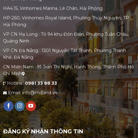
HA4.15, Vinhomes Marina, Lê Chân, Hải Phòng
HP-260, Vinhomes Royal Island, Phường Thủy Nguyên, TP
Hải Phòng
VP CN Hạ Long : Tổ 94 khu Đồn Điền, Phường Tuần Châu,
Quảng Ninh
VP CN Đà Nẵng : 1301 Nguyễn Tất Thành, Phường Thanh
Khê, Đà Nẵng
CN Miền Nam : 91 Trần Thị Nghỉ, Hạnh Thông, Thành Phố Hồ
Chí Minh
Hotline:
0981 33 88 33
Email: info@mdland.vn
ĐĂNG KÝ NHẬN THÔNG TIN