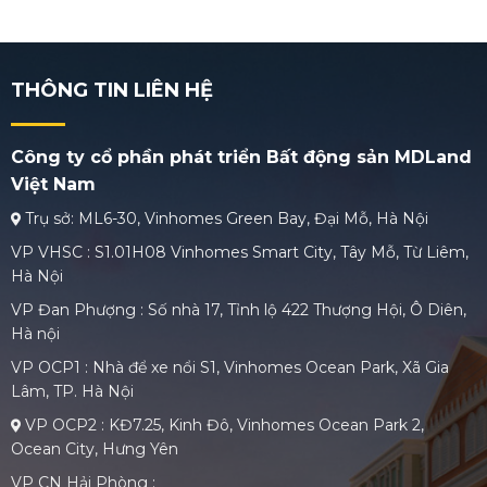
THÔNG TIN LIÊN HỆ
Công ty cổ phần phát triển Bất động sản MDLand
Việt Nam
Trụ sở: ML6-30, Vinhomes Green Bay, Đại Mỗ, Hà Nội
VP VHSC : S1.01H08 Vinhomes Smart City, Tây Mỗ, Từ Liêm,
Hà Nội
VP Đan Phượng : Số nhà 17, Tỉnh lộ 422 Thượng Hội, Ô Diên,
Hà nội
VP OCP1 : Nhà để xe nổi S1, Vinhomes Ocean Park, Xã Gia
Lâm, TP. Hà Nội
VP OCP2 : KĐ7.25, Kinh Đô, Vinhomes Ocean Park 2,
Ocean City, Hưng Yên
VP CN Hải Phòng :