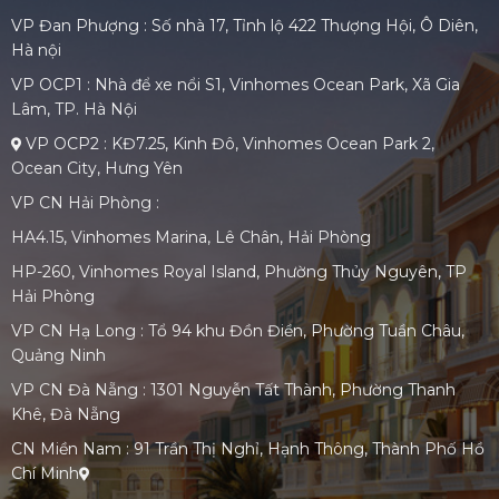
VP Đan Phượng : Số nhà 17, Tỉnh lộ 422 Thượng Hội, Ô Diên,
Hà nội
VP OCP1 : Nhà để xe nổi S1, Vinhomes Ocean Park, Xã Gia
Lâm, TP. Hà Nội
VP OCP2 : KĐ7.25, Kinh Đô, Vinhomes Ocean Park 2,
Ocean City, Hưng Yên
VP CN Hải Phòng :
HA4.15, Vinhomes Marina, Lê Chân, Hải Phòng
HP-260, Vinhomes Royal Island, Phường Thủy Nguyên, TP
Hải Phòng
VP CN Hạ Long : Tổ 94 khu Đồn Điền, Phường Tuần Châu,
Quảng Ninh
VP CN Đà Nẵng : 1301 Nguyễn Tất Thành, Phường Thanh
Khê, Đà Nẵng
CN Miền Nam : 91 Trần Thị Nghỉ, Hạnh Thông, Thành Phố Hồ
Chí Minh