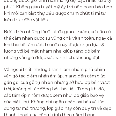
dưỡng được giới tinh hoa mong đợi bậc nhất “đảo tỷ
phú”. Không gian tuyệt mỹ ấy trở nên hoàn hảo hơn
khi mỗi căn biệt thự đều được chăm chút tỉ mỉ từ
kiến trúc đến vật liệu.
Bước trên những lối đi lát đá granite xám, cư dân có
thể cảm nhận được sự vững chãi và an toàn, ngay cả
khi thời tiết ẩm ướt. Loại đá này được chọn lựa kỹ
lưỡng với bề mặt nhám nhẹ, giúp tăng độ bám
nhưng vẫn giữ được sự thanh lịch, khoáng đạt.
Về ngoại thất, những thanh lam nhôm phủ phim
vân gỗ tạo điểm nhấn ấm áp, mang đến cảm giác
gần gũi của gỗ tự nhiên nhưng sở hữu độ bền vượt
trội, không bị tác động bởi thời tiết. Trong khi đó,
các tấm ốp nhôm được xem như lớp giáp bảo vệ
của biệt thự. Không chỉ ngăn chặn oxi hóa và tác
động từ môi trường, lớp giáp này còn duy trì vẻ đẹp
thanh thoát của công trình theo năm tháng.