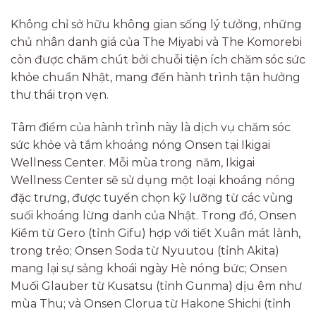
Không chỉ sở hữu không gian sống lý tưởng, những
chủ nhân danh giá của The Miyabi và The Komorebi
còn được chăm chút bởi chuỗi tiện ích chăm sóc sức
khỏe chuẩn Nhật, mang đến hành trình tận hưởng
thư thái trọn vẹn.
Tâm điểm của hành trình này là dịch vụ chăm sóc
sức khỏe và tắm khoáng nóng Onsen tại Ikigai
Wellness Center. Mỗi mùa trong năm, Ikigai
Wellness Center sẽ sử dụng một loại khoáng nóng
đặc trưng, được tuyển chọn kỹ lưỡng từ các vùng
suối khoáng lừng danh của Nhật. Trong đó, Onsen
Kiềm từ Gero (tỉnh Gifu) hợp với tiết Xuân mát lành,
trong trẻo; Onsen Soda từ Nyuutou (tỉnh Akita)
mang lại sự sảng khoái ngày Hè nóng bức; Onsen
Muối Glauber từ Kusatsu (tỉnh Gunma) dịu êm như
mùa Thu; và Onsen Clorua từ Hakone Shichi (tỉnh