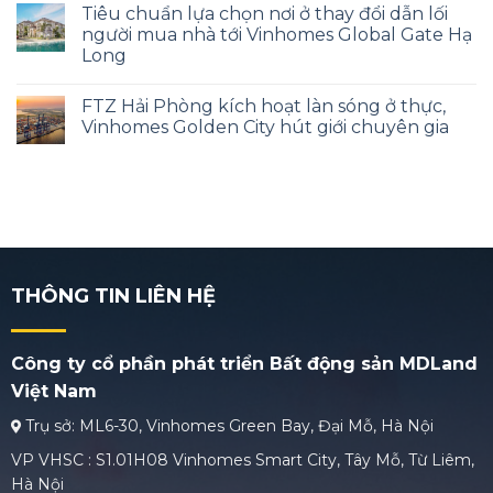
Tiêu chuẩn lựa chọn nơi ở thay đổi dẫn lối
người mua nhà tới Vinhomes Global Gate Hạ
Long
FTZ Hải Phòng kích hoạt làn sóng ở thực,
Vinhomes Golden City hút giới chuyên gia
THÔNG TIN LIÊN HỆ
Công ty cổ phần phát triển Bất động sản MDLand
Việt Nam
Trụ sở: ML6-30, Vinhomes Green Bay, Đại Mỗ, Hà Nội
VP VHSC : S1.01H08 Vinhomes Smart City, Tây Mỗ, Từ Liêm,
Hà Nội