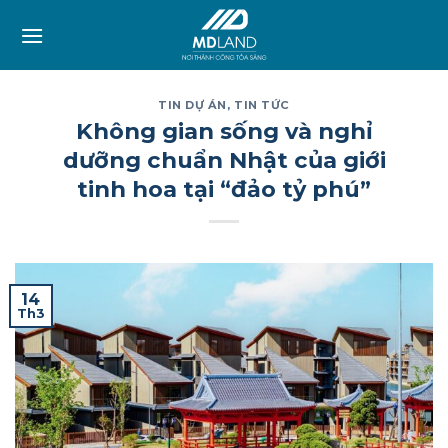
Skip
to
content
TIN DỰ ÁN
,
TIN TỨC
Không gian sống và nghỉ
dưỡng chuẩn Nhật của giới
tinh hoa tại “đảo tỷ phú”
14
Th3