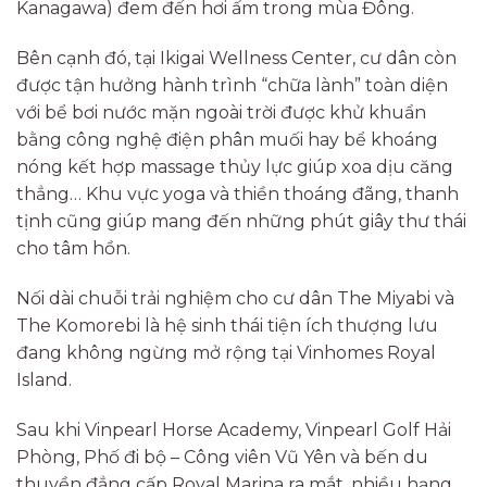
Kanagawa) đem đến hơi ấm trong mùa Đông.
Bên cạnh đó, tại Ikigai Wellness Center, cư dân còn
được tận hưởng hành trình “chữa lành” toàn diện
với bể bơi nước mặn ngoài trời được khử khuẩn
bằng công nghệ điện phân muối hay bể khoáng
nóng kết hợp massage thủy lực giúp xoa dịu căng
thẳng… Khu vực yoga và thiền thoáng đãng, thanh
tịnh cũng giúp mang đến những phút giây thư thái
cho tâm hồn.
Nối dài chuỗi trải nghiệm cho cư dân The Miyabi và
The Komorebi là hệ sinh thái tiện ích thượng lưu
đang không ngừng mở rộng tại Vinhomes Royal
Island.
Sau khi Vinpearl Horse Academy, Vinpearl Golf Hải
Phòng, Phố đi bộ – Công viên Vũ Yên và bến du
thuyền đẳng cấp Royal Marina ra mắt, nhiều hạng