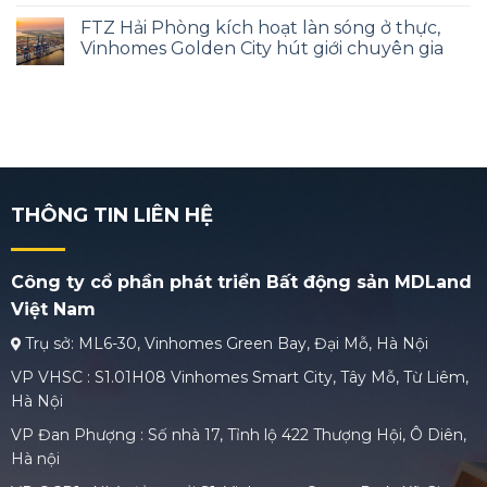
FTZ Hải Phòng kích hoạt làn sóng ở thực,
Vinhomes Golden City hút giới chuyên gia
THÔNG TIN LIÊN HỆ
Công ty cổ phần phát triển Bất động sản MDLand
Việt Nam
Trụ sở: ML6-30, Vinhomes Green Bay, Đại Mỗ, Hà Nội
VP VHSC : S1.01H08 Vinhomes Smart City, Tây Mỗ, Từ Liêm,
Hà Nội
VP Đan Phượng : Số nhà 17, Tỉnh lộ 422 Thượng Hội, Ô Diên,
Hà nội