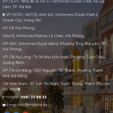
VP OCP1 : Nhà để xe nổi S1, Vinhomes Ocean Park, Xã Gia
Lâm, TP. Hà Nội
VP OCP2 : KĐ7.25, Kinh Đô, Vinhomes Ocean Park 2,
Ocean City, Hưng Yên
VP CN Hải Phòng :
HA4.15, Vinhomes Marina, Lê Chân, Hải Phòng
HP-260, Vinhomes Royal Island, Phường Thủy Nguyên, TP
Hải Phòng
VP CN Hạ Long : Tổ 94 khu Đồn Điền, Phường Tuần Châu,
Quảng Ninh
VP CN Đà Nẵng : 1301 Nguyễn Tất Thành, Phường Thanh
Khê, Đà Nẵng
CN Miền Nam : 91 Trần Thị Nghỉ, Hạnh Thông, Thành Phố Hồ
Chí Minh
Hotline:
0981 33 88 33
Email: info@mdland.vn