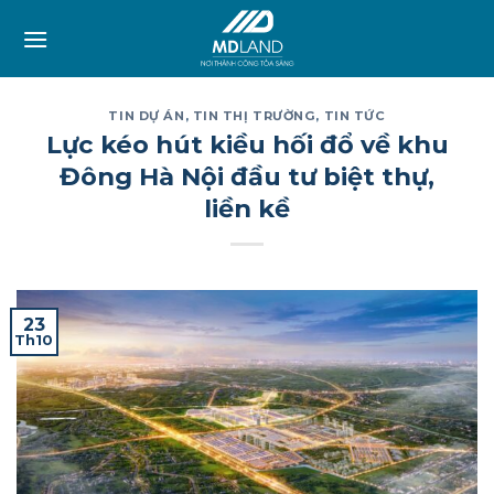
Skip
to
content
TIN DỰ ÁN
,
TIN THỊ TRƯỜNG
,
TIN TỨC
Lực kéo hút kiều hối đổ về khu
Đông Hà Nội đầu tư biệt thự,
liền kề
23
Th10