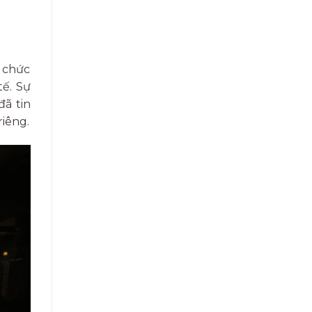
ổ chức
tế. Sự
ã tin
riêng.