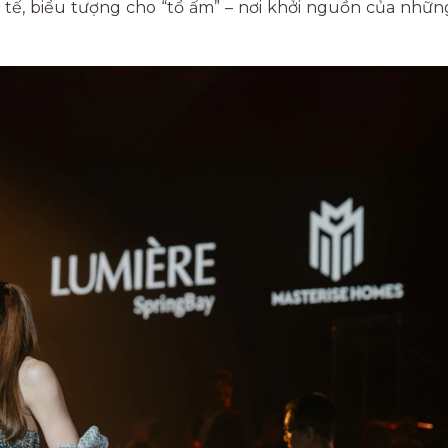
tế, biểu tượng cho “tổ ấm” – nơi khởi nguồn của nhữn