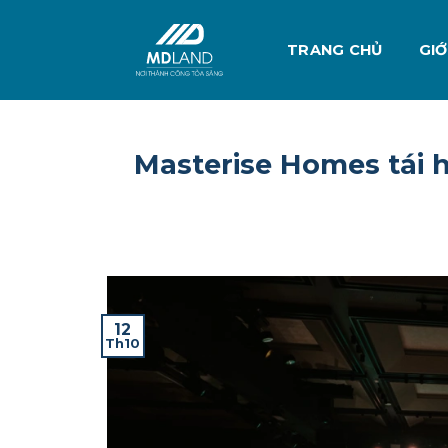
Skip
to
TRANG CHỦ
GIỚ
content
Masterise Homes tái h
12
Th10