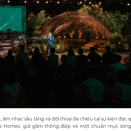
âm nhạc sâu lắng và đối thoại đa chiều tại sự kiện đặc
erise Homes gửi gắm thông điệp về một chuẩn mực sốn