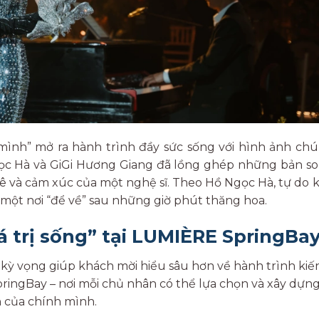
nh” mở ra hành trình đầy sức sống với hình ảnh chú
gọc Hà và GiGi Hương Giang đã lồng ghép những bản s
mê và cảm xúc của một nghệ sĩ. Theo Hồ Ngọc Hà, tự do
có một nơi “để về” sau những giờ phút thăng hoa.
á trị sống” tại LUMIÈRE SpringBa
” kỳ vọng giúp khách mời hiểu sâu hơn về hành trình kiế
ringBay – nơi mỗi chủ nhân có thể lựa chọn và xây dựn
h của chính mình.