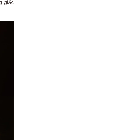
g giấc