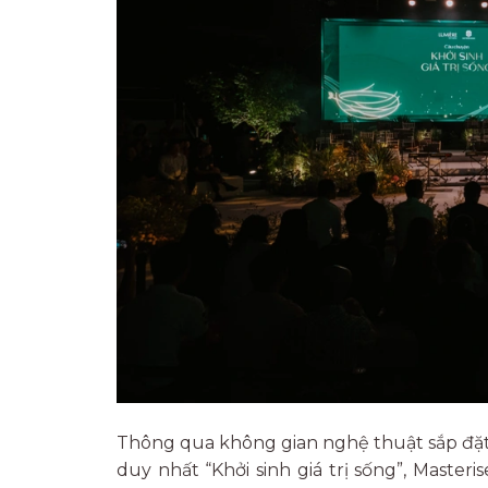
Thông qua không gian nghệ thuật sắp đặt, 
duy nhất “Khởi sinh giá trị sống”, Mast