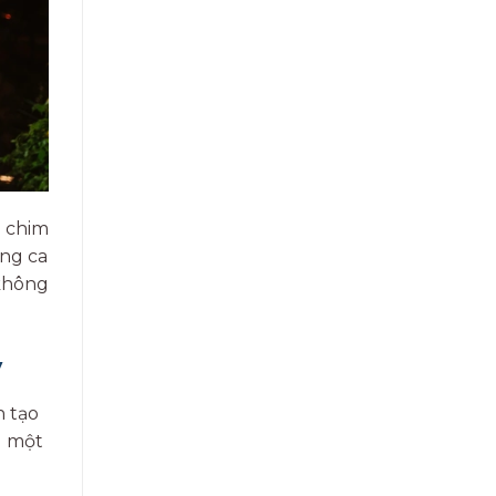
 chim
ong ca
 không
y
n tạo
g một