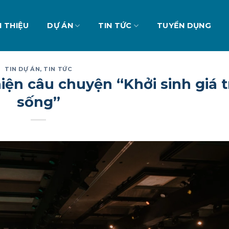
I THIỆU
DỰ ÁN
TIN TỨC
TUYỂN DỤNG
TIN DỰ ÁN
,
TIN TỨC
iện câu chuyện “Khởi sinh giá t
sống”