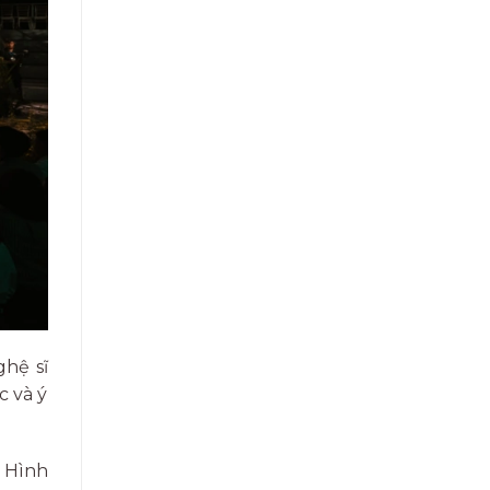
ghệ sĩ
c và ý
. Hình