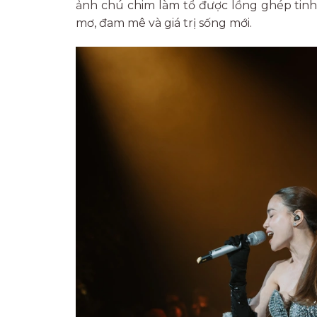
ảnh chú chim làm tổ được lồng ghép tinh 
mơ, đam mê và giá trị sống mới.