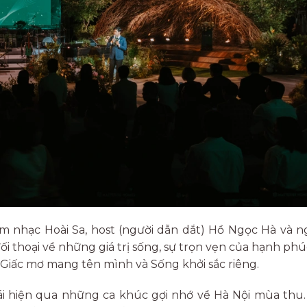
m nhạc Hoài Sa, host (người dẫn dắt) Hồ Ngọc Hà và n
 thoại về những giá trị sống, sự trọn vẹn của hạnh phú
 Giấc mơ mang tên mình và Sống khởi sắc riêng.
tái hiện qua những ca khúc gợi nhớ về Hà Nội mùa thu