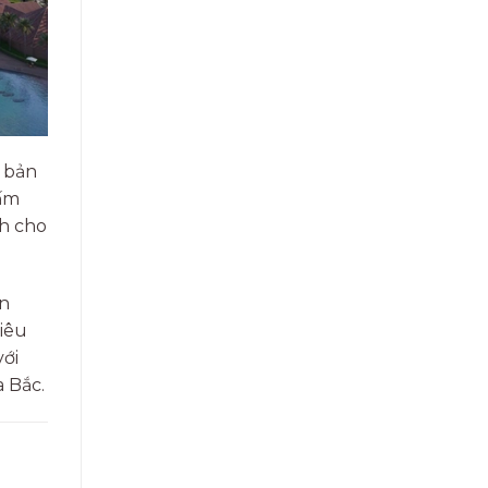
 bản
 ấm
nh cho
ản
iêu
với
a Bắc.