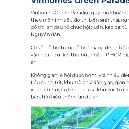
Vinhomes Green Paradi
Vinhomes Green Paradise quy mô khoảng 2
theo mô hình siêu đô thị biển sinh thái, 
đô thị lần đầu tổ chức hội xuân, kéo dài từ
Nguyên đán.
Chuỗi “lễ hội trong lễ hội” mang đến nhiề
văn hóa – du lịch thu hút nhất TP HCM d
án.
Không gian lễ hội được bố trí với nhiều đi
tiểu cảnh Tết, khu trò chơi dân gian, gia
xuân di chuyển liên tục qua khu vực trưn
bàn, tìm hiểu thông tin dự án.