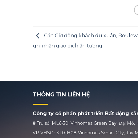
Cần Giờ đông khách du xuân, Boulev
ghi nhận giao dịch ấn tượng
THÔNG TIN LIÊN HỆ
Công ty cổ phần phát triển Bất động s
Trụ sở: ML6-30, Vinhomes Green Bay, Đại Mỗ, 
VP VHSC : S1.01H08 Vinhomes Smart City, Tây M