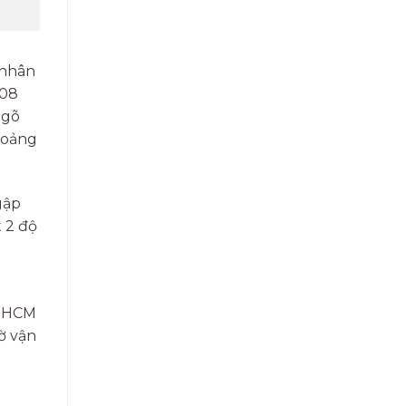
 nhân
108
ngõ
hoảng
gập
t 2 độ
P HCM
ờ vận