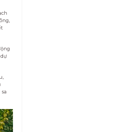
ạch
công,
ết
 động
 dự
u,
u
 sa