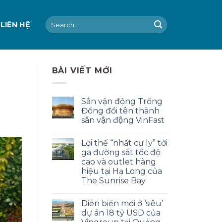
Search
LIÊN HỆ
for:
BÀI VIẾT MỚI
Sân vận động Trống
Đồng đổi tên thành
sân vận động VinFast
Lợi thế “nhất cự ly” tới
ga đường sắt tốc độ
cao và outlet hàng
hiệu tại Hạ Long của
The Sunrise Bay
Diễn biến mới ở ‘siêu’
dự án 18 tỷ USD của