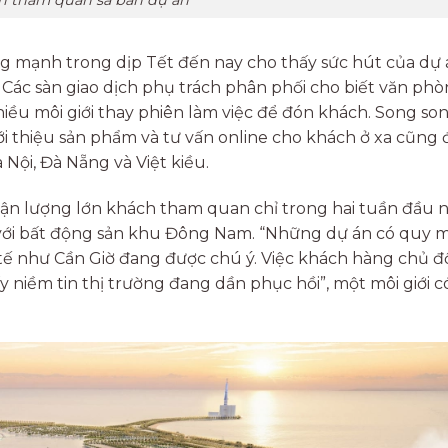
h tham quan sa bàn dự án
ng mạnh trong dịp Tết đến nay cho thấy sức hút của dự 
 Các sàn giao dịch phụ trách phân phối cho biết văn ph
ều môi giới thay phiên làm việc để đón khách. Song son
iới thiệu sản phẩm và tư vấn online cho khách ở xa cũng
 Nội, Đà Nẵng và Việt kiều.
nhận lượng lớn khách tham quan chỉ trong hai tuần đầu
 với bất động sản khu Đông Nam. “Những dự án có quy 
ực tế như Cần Giờ đang được chú ý. Việc khách hàng chủ 
 niềm tin thị trường đang dần phục hồi”, một môi giới c