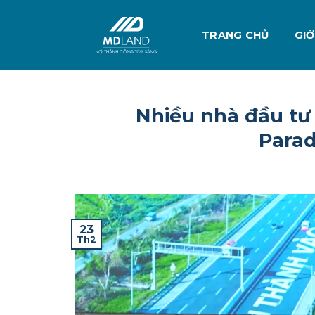
Skip
to
TRANG CHỦ
GIỚ
content
Nhiều nhà đầu t
Parad
23
Th2