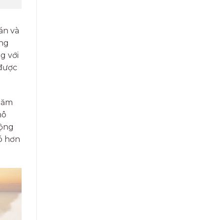
án và
òng
g với
 được
 năm
mô
động
ó hơn