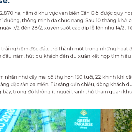
se.
.870 ha, nằm ở khu vực ven biển Cần Giờ, được quy ho
nghỉ dưỡng, thông minh đa chức năng. Sau 10 tháng khởi 
 ngày 7/2 đến 28/2, xuyên suốt các dịp lễ lớn như 14/2, T
u trải nghiệm độc đáo, trở thành một trong những hoạt
ịp đầu năm, hút du khách đến du xuân kết hợp tìm hiểu
ểm nhấn như cây mai cổ thụ hơn 150 tuổi, 22 khinh khí cầ
n hàng đặc sản ba miền. Từ sáng đến chiều, dòng khách d
g bày, trong đó không ít người tranh thủ tham quan khu