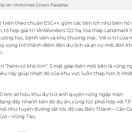
dự án Vinhomes Green Paradise
 triển theo chuẩn ESG++, gồm các tiện ích như biển hồ
, tổ hợp giải trí VinWonders 122 ha, tòa tháp Landmark 
 trường học, bệnh viện và khu thương mại… Với vị trí cửa 
ỳ vọng trở thành điểm đến du lịch và an cư mới, đón k
n.
 trí “hiếm có khó tìm”: 3 mặt giáp biển một bên là rừng n
Điều này giúp nhiệt độ của khu vực luôn thấp hơn ít nhấ
0 km, sở hữu khu dự trữ sinh quyển rừng ngập mặn
ang đẩy nhanh tiến độ dự án, cùng lúc phối hợp với T
t nối như tuyến đường sắt tốc độ cao Bến Thành – Cần Gi
Giờ – Vũng Tàu.