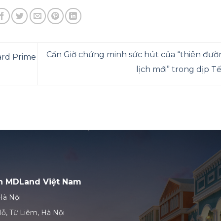
Cần Giờ chứng minh sức hút của “thiên đư
ard Prime
lịch mới” trong dịp T
ản MDLand Việt Nam
Hà Nội
ỗ, Từ Liêm, Hà Nội