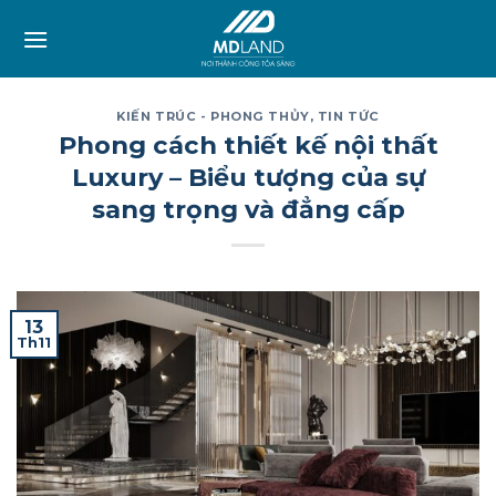
Skip
to
content
KIẾN TRÚC - PHONG THỦY
,
TIN TỨC
Phong cách thiết kế nội thất
Luxury – Biểu tượng của sự
sang trọng và đẳng cấp
13
Th11