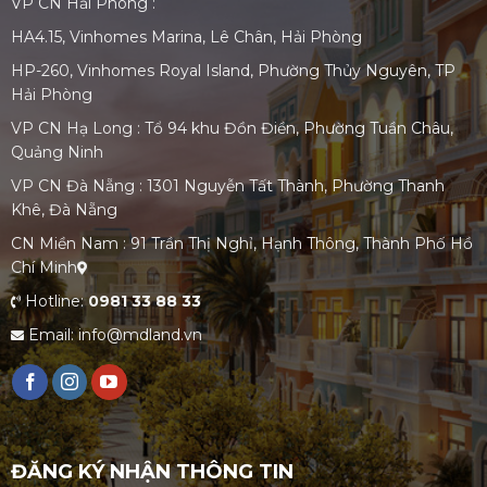
VP CN Hải Phòng :
HA4.15, Vinhomes Marina, Lê Chân, Hải Phòng
HP-260, Vinhomes Royal Island, Phường Thủy Nguyên, TP
Hải Phòng
VP CN Hạ Long : Tổ 94 khu Đồn Điền, Phường Tuần Châu,
Quảng Ninh
VP CN Đà Nẵng : 1301 Nguyễn Tất Thành, Phường Thanh
Khê, Đà Nẵng
CN Miền Nam : 91 Trần Thị Nghỉ, Hạnh Thông, Thành Phố Hồ
Chí Minh
Hotline:
0981 33 88 33
Email: info@mdland.vn
ĐĂNG KÝ NHẬN THÔNG TIN