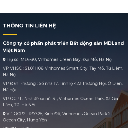
THÔNG TIN LIÊN HỆ
Công ty cổ phần phát triển Bất động sản MDLand
Việt Nam
Trụ sở: ML6-30, Vinhomes Green Bay, Đại Mỗ, Hà Nội
VP VHSC : S1.01H08 Vinhomes Smart City, Tây Mỗ, Từ Liêm,
Hà Nội
VP Đan Phượng : Số nhà 17, Tỉnh lộ 422 Thượng Hội, Ô Diên,
Hà nội
VP OCP1 : Nhà để xe nổi S1, Vinhomes Ocean Park, Xã Gia
Lâm, TP. Hà Nội
VP OCP2 : KĐ7.25, Kinh Đô, Vinhomes Ocean Park 2,
Ocean City, Hưng Yên