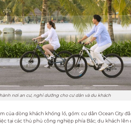
 thành nơi an cư, nghỉ dưỡng cho cư dân và du khách
iểm của dòng khách khổng lồ, gồm: cư dân Ocean City đã
việc tại các thủ phủ công nghiệp phía Bắc; du khách lên