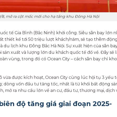
9/8, mở ra cột mốc mới cho hạ tầng khu Đông Hà Nội
c tế Gia Bình (Bắc Ninh) khởi công. Siêu sân bay lớn n
 thiết kế tới 50 triệu lượt khách/năm, sẽ tạo thêm động
và du lịch khu Đông Bắc Hà Nội. Sự xuất hiện của sân bay
 sản xuất và lượng lớn du khách quốc tế đổ về. Đây sẽ l
 toàn vùng, trong đó có Ocean City – cách sân bay chỉ kh
 vừa được kích hoạt, Ocean City cùng lúc hội tụ 3 yếu t
g; dòng vốn đầu tư tăng tốc, nhất là từ khối bất động sả
, mở ra nhu cầu lớn về an cư, đầu tư, thương mại, dịch 
biên độ tăng giá giai đoạn 2025-