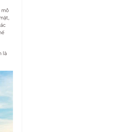
c mô
mặt,
các
hế
 là