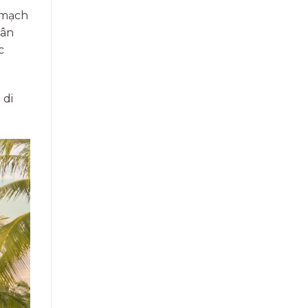
 mạch
dân
c
 di