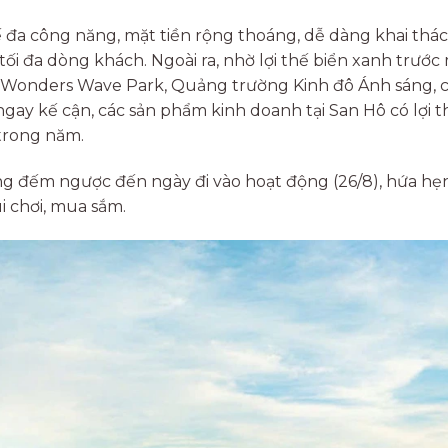
ế đa công năng, mặt tiền rộng thoáng, dễ dàng khai thá
ối đa dòng khách. Ngoài ra, nhờ lợi thế biển xanh trước 
nWonders Wave Park, Quảng trường Kinh đô Ánh sáng, 
gay kế cận, các sản phẩm kinh doanh tại San Hô có lợi t
 trong năm.
ng đếm ngược đến ngày đi vào hoạt động (26/8), hứa hẹn
 chơi, mua sắm.