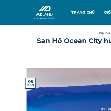
Skip
to
TRANG CHỦ
GIỚ
content
TIN DỰ
San Hô Ocean City hư
05
Th9