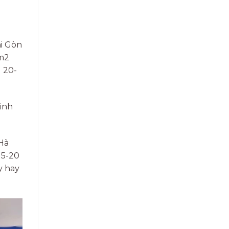
ài Gòn
/m2
g 20-
rình
 Hà
15-20
y hay