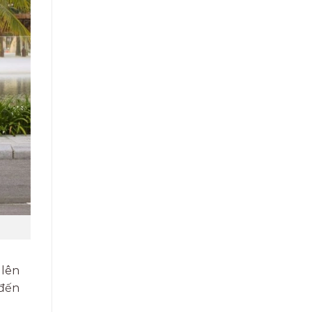
 lên
 đến