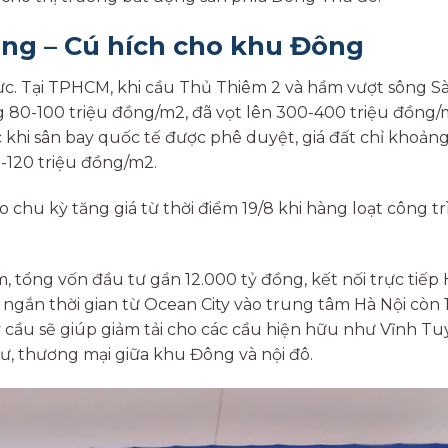
ầng – Cú hích cho khu Đông
vực. Tại TPHCM, khi cầu Thủ Thiêm 2 và hầm vượt sông S
g 80-100 triệu đồng/m2, đã vọt lên 300-400 triệu đồng
c khi sân bay quốc tế được phê duyệt, giá đất chỉ khoản
0-120 triệu đồng/m2.
chu kỳ tăng giá từ thời điểm 19/8 khi hàng loạt công t
m, tổng vốn đầu tư gần 12.000 tỷ đồng, kết nối trực tiếp
 ngắn thời gian từ Ocean City vào trung tâm Hà Nội còn 
 cầu sẽ giúp giảm tải cho các cầu hiện hữu như Vĩnh Tu
, thương mại giữa khu Đông và nội đô.