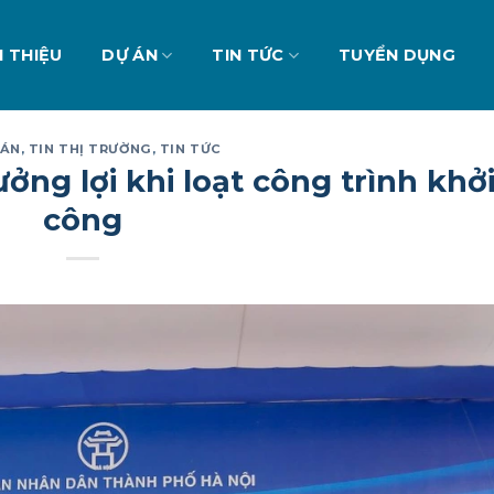
I THIỆU
DỰ ÁN
TIN TỨC
TUYỂN DỤNG
 ÁN
,
TIN THỊ TRƯỜNG
,
TIN TỨC
ởng lợi khi loạt công trình khở
công