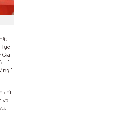
hất
 lực
 Gia
à cú
oảng 1
ố cốt
n và
vụ.