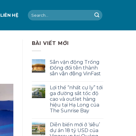
Search
LIÊN HỆ
for:
BÀI VIẾT MỚI
i
Sân vận động Trống
Đồng đổi tên thành
sân vận động VinFast
Lợi thế “nhất cự ly” tới
ga đường sắt tốc độ
cao và outlet hàng
hiệu tại Hạ Long của
The Sunrise Bay
Diễn biến mới ở ‘siêu’
dự án 18 tỷ USD của