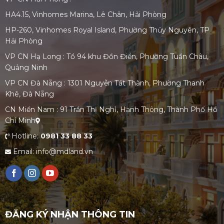
HA4.15, Vinhomes Marina, Lê Chân, Hải Phòng
HP-260, Vinhomes Royal Island, Phường Thủy Nguyên, TP
Hải Phòng
VP CN Hạ Long : Tổ 94 khu Đồn Điền, Phường Tuần Châu,
Quảng Ninh
VP CN Đà Nẵng : 1301 Nguyễn Tất Thành, Phường Thanh
Khê, Đà Nẵng
CN Miền Nam : 91 Trần Thị Nghỉ, Hạnh Thông, Thành Phố Hồ
Chí Minh
Hotline:
0981 33 88 33
Email: info@mdland.vn
ĐĂNG KÝ NHẬN THÔNG TIN