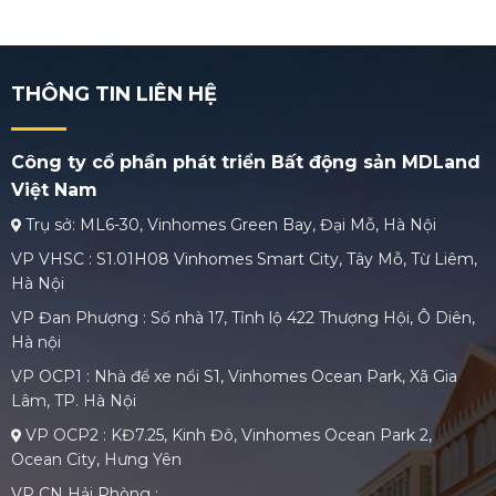
THÔNG TIN LIÊN HỆ
Công ty cổ phần phát triển Bất động sản MDLand
Việt Nam
Trụ sở: ML6-30, Vinhomes Green Bay, Đại Mỗ, Hà Nội
VP VHSC : S1.01H08 Vinhomes Smart City, Tây Mỗ, Từ Liêm,
Hà Nội
VP Đan Phượng : Số nhà 17, Tỉnh lộ 422 Thượng Hội, Ô Diên,
Hà nội
VP OCP1 : Nhà để xe nổi S1, Vinhomes Ocean Park, Xã Gia
Lâm, TP. Hà Nội
VP OCP2 : KĐ7.25, Kinh Đô, Vinhomes Ocean Park 2,
Ocean City, Hưng Yên
VP CN Hải Phòng :