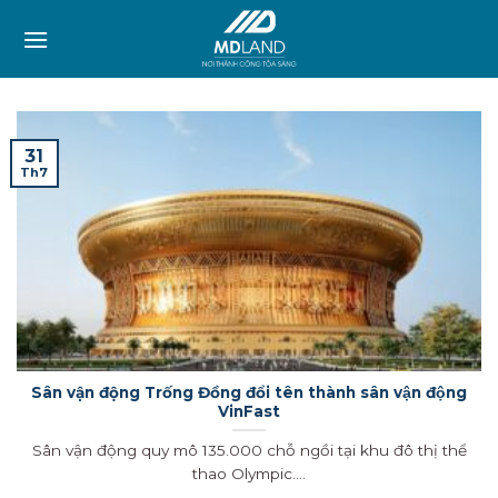
Skip
to
content
31
Th7
Sân vận động Trống Đồng đổi tên thành sân vận động
VinFast
Sân vận động quy mô 135.000 chỗ ngồi tại khu đô thị thể
thao Olympic....