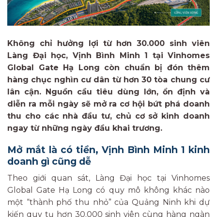
Không chỉ hưởng lợi từ hơn 30.000 sinh viên
Làng Đại học, Vịnh Bình Minh 1 tại Vinhomes
Global Gate Hạ Long còn chuẩn bị đón thêm
hàng chục nghìn cư dân từ hơn 30 tòa chung cư
lân cận.
Nguồn cầu tiêu dùng lớn, ổn định và
diễn ra mỗi ngày sẽ mở ra cơ hội bứt phá doanh
thu cho các nhà đầu tư, chủ cơ sở kinh doanh
ngay từ những ngày đầu khai trương.
Mở mắt là có tiền, Vịnh Bình Minh 1 kinh
doanh gì cũng dễ
Theo giới quan sát, Làng Đại học tại Vinhomes
Global Gate Hạ Long có quy mô không khác nào
một “thành phố thu nhỏ” của Quảng Ninh khi dự
kiến quy tụ hơn 30.000 sinh viên cùng hàng ngàn