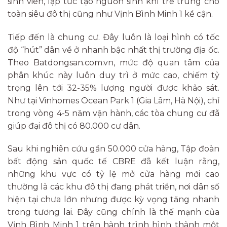
sinh viên, lập tức tạo nguồn sinh khí trẻ trung cho
toàn siêu đô thị cũng như Vịnh Bình Minh 1 kề cận.
Tiếp đến là chung cư. Đây luôn là loại hình có tốc
độ “hút” dân về ở nhanh bậc nhất thị trường địa ốc.
Theo Batdongsan.com.vn, mức độ quan tâm của
phân khúc này luôn duy trì ở mức cao, chiếm tỷ
trọng lên tới 32-35% lượng người được khảo sát.
Như tại Vinhomes Ocean Park 1 (Gia Lâm, Hà Nội), chỉ
trong vòng 4-5 năm vận hành, các tòa chung cư đã
giúp đại đô thị có 80.000 cư dân.
Sau khi nghiên cứu gần 50.000 cửa hàng, Tập đoàn
bất động sản quốc tế CBRE đã kết luận rằng,
những khu vực có tỷ lệ mở cửa hàng mới cao
thường là các khu đô thị đang phát triển, nơi dân số
hiện tại chưa lớn nhưng được kỳ vọng tăng nhanh
trong tương lai. Đây cũng chính là thế mạnh của
Vịnh Bình Minh 1 trên hành trình hình thành một