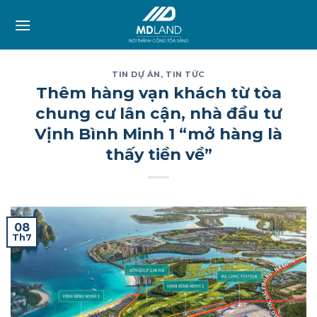
Skip
to
content
TIN DỰ ÁN
,
TIN TỨC
Thêm hàng vạn khách từ tòa
chung cư lân cận, nhà đầu tư
Vịnh Bình Minh 1 “mở hàng là
thấy tiền về”
08
Th7