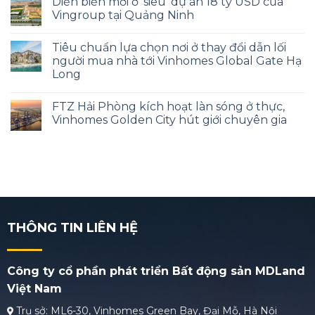
Diễn biến mới ở ‘siêu’ dự án 18 tỷ USD của
Vingroup tại Quảng Ninh
Tiêu chuẩn lựa chọn nơi ở thay đổi dẫn lối
người mua nhà tới Vinhomes Global Gate Hạ
Long
FTZ Hải Phòng kích hoạt làn sóng ở thực,
Vinhomes Golden City hút giới chuyên gia
THÔNG TIN LIÊN HỆ
Công ty cổ phần phát triển Bất động sản MDLand
Việt Nam
Trụ sở: ML6-30, Vinhomes Green Bay, Đại Mỗ, Hà Nội