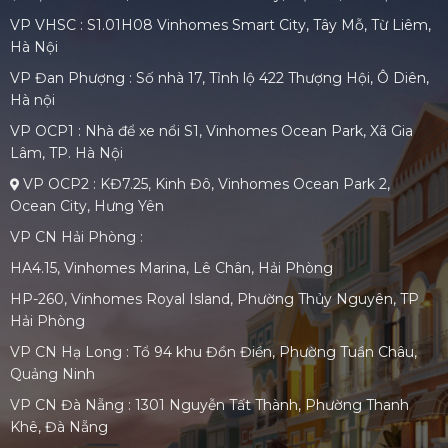
VP VHSC : S1.01H08 Vinhomes Smart City, Tây Mỗ, Từ Liêm,
Hà Nội
VP Đan Phượng : Số nhà 17, Tỉnh lộ 422 Thượng Hội, Ô Diên,
Hà nội
VP OCP1 : Nhà để xe nổi S1, Vinhomes Ocean Park, Xã Gia
Lâm, TP. Hà Nội
VP OCP2 : KĐ7.25, Kinh Đô, Vinhomes Ocean Park 2,
Ocean City, Hưng Yên
VP CN Hải Phòng :
HA4.15, Vinhomes Marina, Lê Chân, Hải Phòng
HP-260, Vinhomes Royal Island, Phường Thủy Nguyên, TP
Hải Phòng
VP CN Hạ Long : Tổ 94 khu Đồn Điền, Phường Tuần Châu,
Quảng Ninh
VP CN Đà Nẵng : 1301 Nguyễn Tất Thành, Phường Thanh
Khê, Đà Nẵng