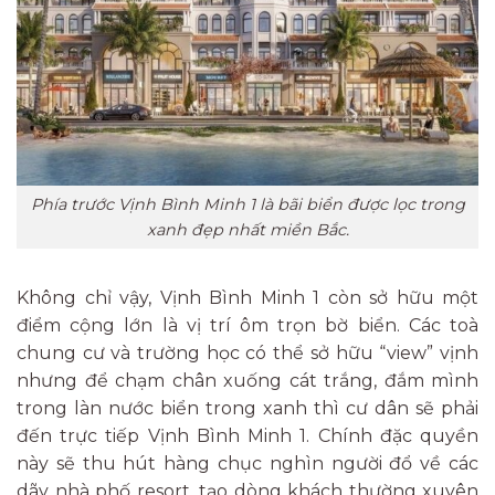
Phía trước Vịnh Bình Minh 1 là bãi biển được lọc trong
xanh đẹp nhất miền Bắc.
Không chỉ vậy, Vịnh Bình Minh 1 còn sở hữu một
điểm cộng lớn là vị trí ôm trọn bờ biển. Các toà
chung cư và trường học có thể sở hữu “view” vịnh
nhưng để chạm chân xuống cát trắng, đắm mình
trong làn nước biển trong xanh thì cư dân sẽ phải
đến trực tiếp Vịnh Bình Minh 1. Chính đặc quyền
này sẽ thu hút hàng chục nghìn người đổ về các
dãy nhà phố resort, tạo dòng khách thường xuyên