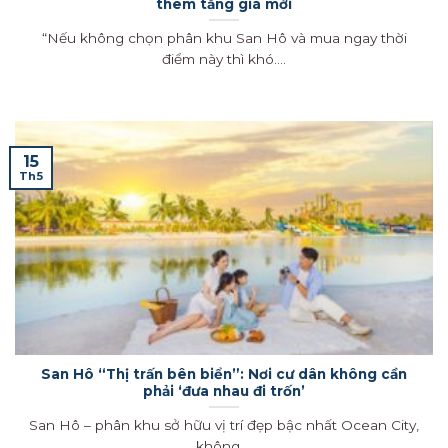
thêm tăng giá mới
“Nếu không chọn phân khu San Hô và mua ngay thời
điểm này thì khó....
15
Th5
San Hô “Thị trấn bên biển”: Nơi cư dân không cần
phải ‘đưa nhau đi trốn’
San Hô – phân khu sở hữu vị trí đẹp bậc nhất Ocean City,
không....