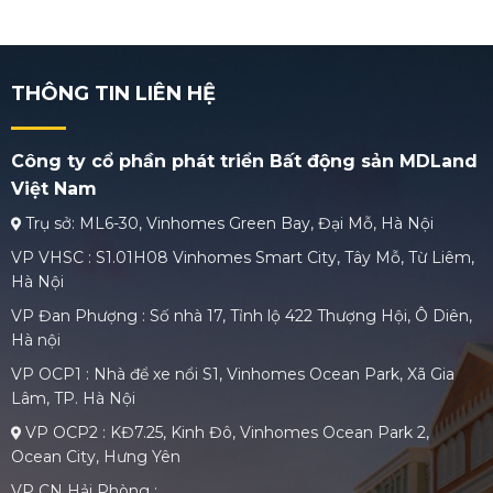
THÔNG TIN LIÊN HỆ
Công ty cổ phần phát triển Bất động sản MDLand
Việt Nam
Trụ sở: ML6-30, Vinhomes Green Bay, Đại Mỗ, Hà Nội
VP VHSC : S1.01H08 Vinhomes Smart City, Tây Mỗ, Từ Liêm,
Hà Nội
VP Đan Phượng : Số nhà 17, Tỉnh lộ 422 Thượng Hội, Ô Diên,
Hà nội
VP OCP1 : Nhà để xe nổi S1, Vinhomes Ocean Park, Xã Gia
Lâm, TP. Hà Nội
VP OCP2 : KĐ7.25, Kinh Đô, Vinhomes Ocean Park 2,
Ocean City, Hưng Yên
VP CN Hải Phòng :