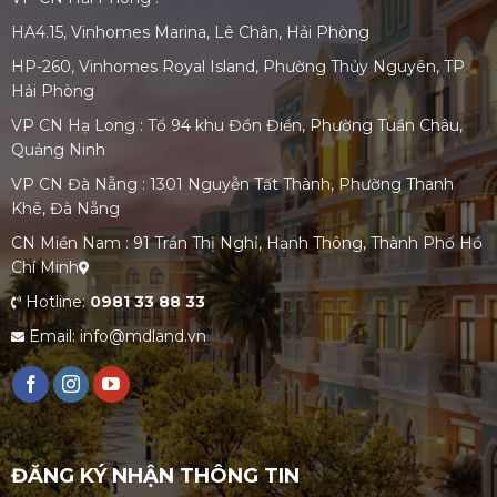
HA4.15, Vinhomes Marina, Lê Chân, Hải Phòng
HP-260, Vinhomes Royal Island, Phường Thủy Nguyên, TP
Hải Phòng
VP CN Hạ Long : Tổ 94 khu Đồn Điền, Phường Tuần Châu,
Quảng Ninh
VP CN Đà Nẵng : 1301 Nguyễn Tất Thành, Phường Thanh
Khê, Đà Nẵng
CN Miền Nam : 91 Trần Thị Nghỉ, Hạnh Thông, Thành Phố Hồ
Chí Minh
Hotline:
0981 33 88 33
Email: info@mdland.vn
ĐĂNG KÝ NHẬN THÔNG TIN