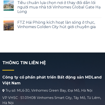
Tiêu chuẩn lựa chọn nơi ở thay đổi dẫn lối
người mua nhà tới Vinhomes Global Gate Hạ
Long
FTZ Hải Phòng kích hoạt làn sóng ở thực,
Vinhomes Golden City hút giới chuyên gia
THÔNG TIN LIÊN HỆ
Công ty cổ phần phát triển Bất động sản MDLand
Việt Nam
Trụ sở: ML6-30, Vinhomes Green Bay, Đại Mỗ, Hà Nội
VP VHSC : S1.01H08 Vinhomes Smart City, Tây Mỗ, Từ Liêm,
Hà Nội