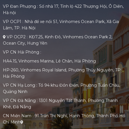
VP Đan Phượng : Số nhà 17, Tỉnh lộ 422 Thượng Hội, Ô Diên,
Hà nội
VP OCP1 : Nhà để xe nổi S1, Vinhomes Ocean Park, Xã Gia
Lâm, TP. Hà Nội
VP OCP2 : KĐ7.25, Kinh Đô, Vinhomes Ocean Park 2,
Ocean City, Hưng Yên
VP CN Hải Phòng :
HA4.15, Vinhomes Marina, Lê Chân, Hải Phòng
HP-260, Vinhomes Royal Island, Phường Thủy Nguyên, TP
Hải Phòng
VP CN Hạ Long : Tổ 94 khu Đồn Điền, Phường Tuần Châu,
Quảng Ninh
VP CN Đà Nẵng : 1301 Nguyễn Tất Thành, Phường Thanh
Khê, Đà Nẵng
CN Miền Nam : 91 Trần Thị Nghỉ, Hạnh Thông, Thành Phố Hồ
Chí Minh