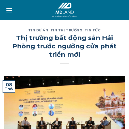
Skip
to
content
TIN DỰ ÁN
,
TIN THỊ TRƯỜNG
,
TIN TỨC
Thị trường bất động sản Hải
Phòng trước ngưỡng cửa phát
triển mới
08
Th8