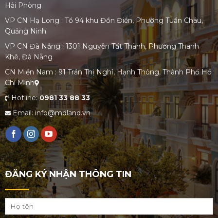
Hải Phòng
VP CN Hạ Long : Tổ 94 khu Đồn Điền, Phường Tuần Châu,
Quảng Ninh
VP CN Đà Nẵng : 1301 Nguyễn Tất Thành, Phường Thanh
Khê, Đà Nẵng
CN Miền Nam : 91 Trần Thị Nghỉ, Hạnh Thông, Thành Phố Hồ
Chí Minh
Hotline:
0981 33 88 33
Email: info@mdland.vn
ĐĂNG KÝ NHẬN THÔNG TIN