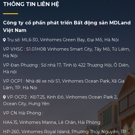
THÔNG TIN LIÊN HỆ
Công ty cổ phần phát triển Bất động sản MDLand
Việt Nam
Trụ sở: ML6-30, Vinhomes Green Bay, Đại Mỗ, Hà Nội
VP VHSC : S1.01H08 Vinhomes Smart City, Tây Mỗ, Từ Liêm,
Hà Nội
VP Đan Phượng : Số nhà 17, Tỉnh lộ 422 Thượng Hội, Ô Diên,
Hà nội
VP OCP1 : Nhà để xe nổi S1, Vinhomes Ocean Park, Xã Gia
Lâm, TP. Hà Nội
VP OCP2 : KĐ7.25, Kinh Đô, Vinhomes Ocean Park 2,
Ocean City, Hưng Yên
VP CN Hải Phòng :
HA4.15, Vinhomes Marina, Lê Chân, Hải Phòng
HP-260, Vinhomes Royal Island, Phường Thủy Nguyên, TP