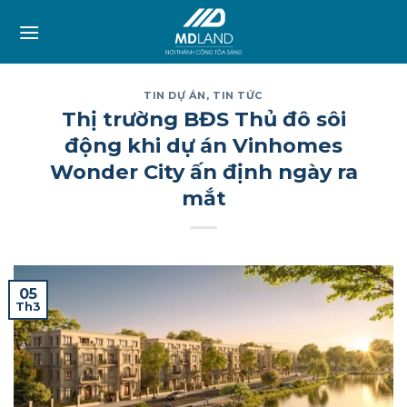
Skip
to
content
TIN DỰ ÁN
,
TIN TỨC
Thị trường BĐS Thủ đô sôi
động khi dự án Vinhomes
Wonder City ấn định ngày ra
mắt
05
Th3