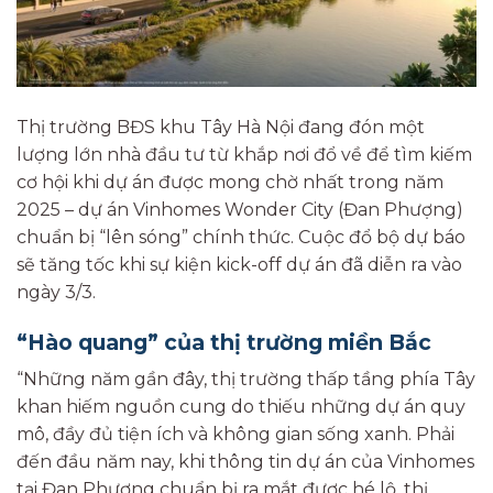
Thị trường BĐS khu Tây Hà Nội đang đón một
lượng lớn nhà đầu tư từ khắp nơi đổ về để tìm kiếm
cơ hội khi dự án được mong chờ nhất trong năm
2025 – dự án Vinhomes Wonder City (Đan Phượng)
chuẩn bị “lên sóng” chính thức. Cuộc đổ bộ dự báo
sẽ tăng tốc khi sự kiện kick-off dự án đã diễn ra vào
ngày 3/3.
“Hào quang” của thị trường miền Bắc
“Những năm gần đây, thị trường thấp tầng phía Tây
khan hiếm nguồn cung do thiếu những dự án quy
mô, đầy đủ tiện ích và không gian sống xanh. Phải
đến đầu năm nay, khi thông tin dự án của Vinhomes
tại Đan Phượng chuẩn bị ra mắt được hé lộ, thị