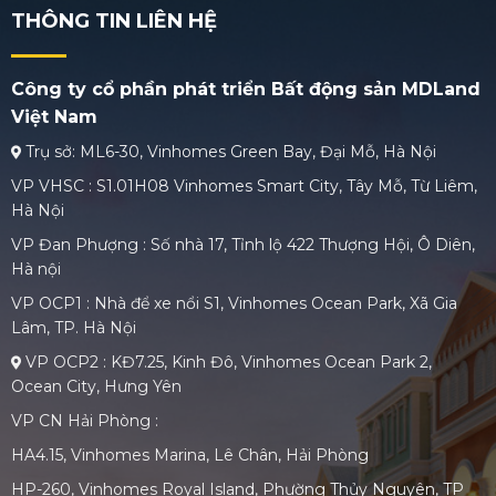
THÔNG TIN LIÊN HỆ
Công ty cổ phần phát triển Bất động sản MDLand
Việt Nam
Trụ sở: ML6-30, Vinhomes Green Bay, Đại Mỗ, Hà Nội
VP VHSC : S1.01H08 Vinhomes Smart City, Tây Mỗ, Từ Liêm,
Hà Nội
VP Đan Phượng : Số nhà 17, Tỉnh lộ 422 Thượng Hội, Ô Diên,
Hà nội
VP OCP1 : Nhà để xe nổi S1, Vinhomes Ocean Park, Xã Gia
Lâm, TP. Hà Nội
VP OCP2 : KĐ7.25, Kinh Đô, Vinhomes Ocean Park 2,
Ocean City, Hưng Yên
VP CN Hải Phòng :
HA4.15, Vinhomes Marina, Lê Chân, Hải Phòng
HP-260, Vinhomes Royal Island, Phường Thủy Nguyên, TP