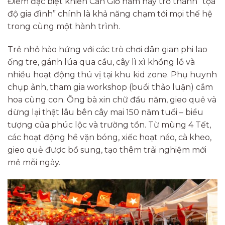
Điểm đặc biệt khiến Cần Giờ năm nay trở thành “tọa
độ gia đình” chính là khả năng chạm tới mọi thế hệ
trong cùng một hành trình.
Trẻ nhỏ hào hứng với các trò chơi dân gian phi lao
ống tre, gánh lúa qua cầu, cây lì xì khổng lồ và
nhiều hoạt động thú vị tại khu kid zone. Phụ huynh
chụp ảnh, tham gia workshop (buổi thảo luận) cắm
hoa cùng con. Ông bà xin chữ đầu năm, gieo quẻ và
dừng lại thật lâu bên cây mai 150 năm tuổi – biểu
tượng của phúc lộc và trường tồn. Từ mùng 4 Tết,
các hoạt động hề vặn bóng, xiếc hoạt náo, cà kheo,
gieo quẻ được bổ sung, tạo thêm trải nghiệm mới
mẻ mỗi ngày.