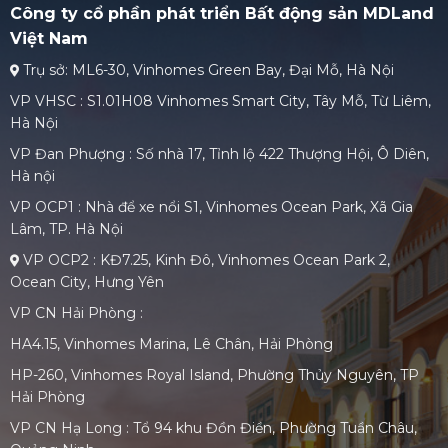
Công ty cổ phần phát triển Bất động sản MDLand
Việt Nam
Trụ sở: ML6-30, Vinhomes Green Bay, Đại Mỗ, Hà Nội
VP VHSC : S1.01H08 Vinhomes Smart City, Tây Mỗ, Từ Liêm,
Hà Nội
VP Đan Phượng : Số nhà 17, Tỉnh lộ 422 Thượng Hội, Ô Diên,
Hà nội
VP OCP1 : Nhà để xe nổi S1, Vinhomes Ocean Park, Xã Gia
Lâm, TP. Hà Nội
VP OCP2 : KĐ7.25, Kinh Đô, Vinhomes Ocean Park 2,
Ocean City, Hưng Yên
VP CN Hải Phòng :
HA4.15, Vinhomes Marina, Lê Chân, Hải Phòng
HP-260, Vinhomes Royal Island, Phường Thủy Nguyên, TP
Hải Phòng
VP CN Hạ Long : Tổ 94 khu Đồn Điền, Phường Tuần Châu,