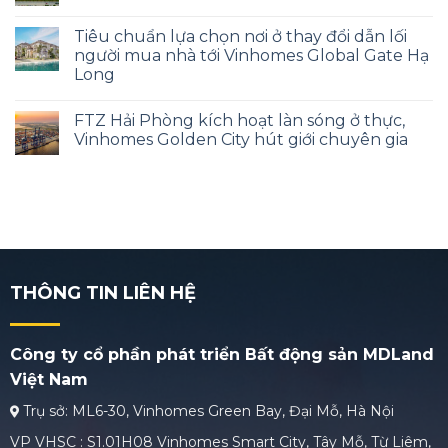
Tiêu chuẩn lựa chọn nơi ở thay đổi dẫn lối
người mua nhà tới Vinhomes Global Gate Hạ
Long
FTZ Hải Phòng kích hoạt làn sóng ở thực,
Vinhomes Golden City hút giới chuyên gia
THÔNG TIN LIÊN HỆ
Công ty cổ phần phát triển Bất động sản MDLand
Việt Nam
Trụ sở: ML6-30, Vinhomes Green Bay, Đại Mỗ, Hà Nội
VP VHSC : S1.01H08 Vinhomes Smart City, Tây Mỗ, Từ Liêm,