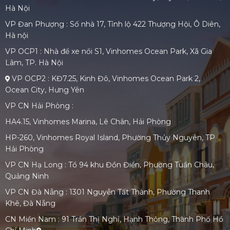
Hà Nội
VP Đan Phượng : Số nhà 17, Tỉnh lộ 422 Thượng Hội, Ô Diên,
Hà nội
VP OCP1 : Nhà để xe nổi S1, Vinhomes Ocean Park, Xã Gia
Lâm, TP. Hà Nội
VP OCP2 : KĐ7.25, Kinh Đô, Vinhomes Ocean Park 2,
Ocean City, Hưng Yên
VP CN Hải Phòng :
HA4.15, Vinhomes Marina, Lê Chân, Hải Phòng
HP-260, Vinhomes Royal Island, Phường Thủy Nguyên, TP
Hải Phòng
VP CN Hạ Long : Tổ 94 khu Đồn Điền, Phường Tuần Châu,
Quảng Ninh
VP CN Đà Nẵng : 1301 Nguyễn Tất Thành, Phường Thanh
Khê, Đà Nẵng
CN Miền Nam : 91 Trần Thị Nghỉ, Hạnh Thông, Thành Phố Hồ