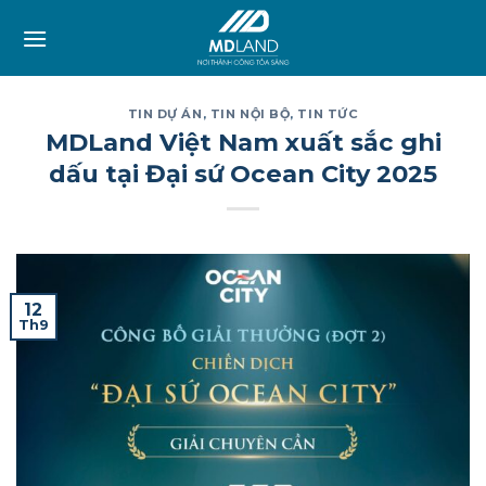
Skip
to
content
TIN DỰ ÁN
,
TIN NỘI BỘ
,
TIN TỨC
MDLand Việt Nam xuất sắc ghi
dấu tại Đại sứ Ocean City 2025
12
Th9