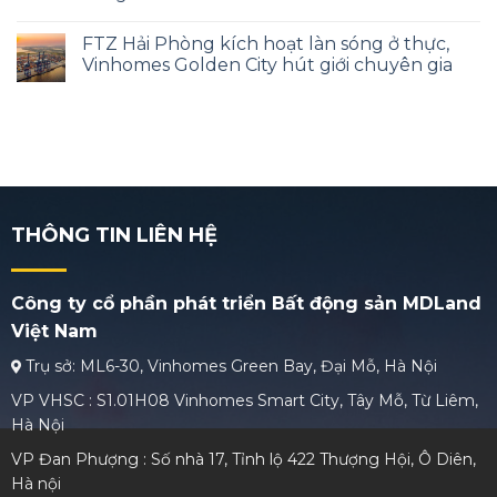
FTZ Hải Phòng kích hoạt làn sóng ở thực,
Vinhomes Golden City hút giới chuyên gia
THÔNG TIN LIÊN HỆ
Công ty cổ phần phát triển Bất động sản MDLand
Việt Nam
Trụ sở: ML6-30, Vinhomes Green Bay, Đại Mỗ, Hà Nội
VP VHSC : S1.01H08 Vinhomes Smart City, Tây Mỗ, Từ Liêm,
Hà Nội
VP Đan Phượng : Số nhà 17, Tỉnh lộ 422 Thượng Hội, Ô Diên,
Hà nội