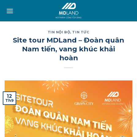
Skip
to
content
TIN NỘI BỘ
,
TIN TỨC
Site tour MDLand – Đoàn quân
Nam tiến, vang khúc khải
hoàn
12
Th9