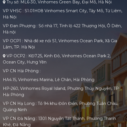
Trụ sở: ML6-30, Vinhomes Green Bay, Đại Mỗ, Hà Nội
VP VHSC : S1.01H08 Vinhomes Smart City, Tây Mỗ, Từ Liêm,
Hà Nội
VP Đan Phượng : Số nhà 17, Tỉnh lộ 422 Thượng Hội, Ô Diên,
Hà nội
VP OCP1 : Nhà để xe nổi S1, Vinhomes Ocean Park, Xã Gia
Lâm, TP. Hà Nội
VP OCP2 : KĐ7.25, Kinh Đô, Vinhomes Ocean Park 2,
Ocean City, Hưng Yên
VP CN Hải Phòng :
HA4.15, Vinhomes Marina, Lê Chân, Hải Phòng
HP-260, Vinhomes Royal Island, Phường Thủy Nguyên, TP
Hải Phòng
VP CN Hạ Long : Tổ 94 khu Đồn Điền, Phường Tuần Châu,
Quảng Ninh
VP CN Đà Nẵng : 1301 Nguyễn Tất Thành, Phường Thanh
Khê, Đà Nẵng